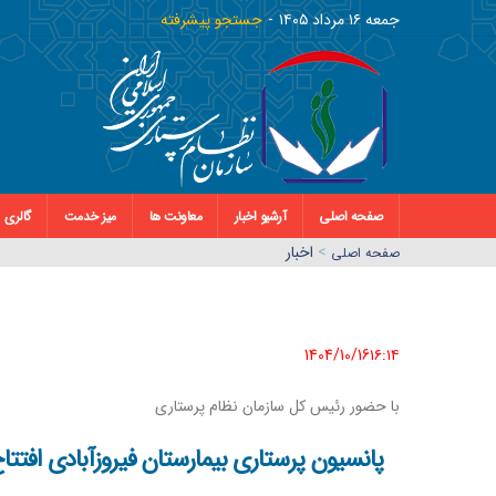
جمعه ١٦ مرداد ١٤٠٥
جستجو پیشرفته
صفحه اصلی
آرشیو اخبار
معاونت ها
میز خدمت
گالری
>
اخبار
صفحه اصلي
1404/10/16١٦:١٤
با حضور رئیس کل سازمان نظام پرستاری
پانسیون پرستاری بیمارستان فیروزآبادی افتت