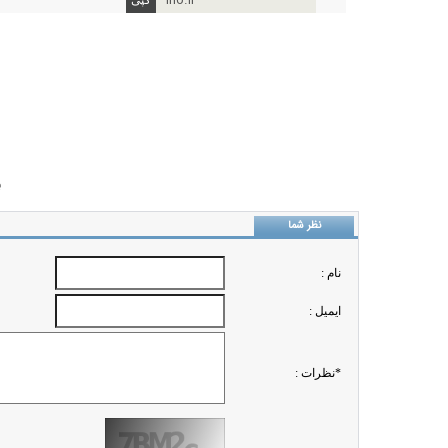
ino.ir
ب
نظر شما
نام :
ايميل :
*نظرات :