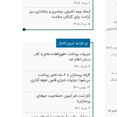
6 مرداد 1405
ایجاد بیمه تکمیلی سراسری و راه‌اندازی میز
کرامت برای کارکنان سلامت
م
5 مرداد 1405
پانسیون
پر بازدید ترین اخبار
همین راستا
جزییات پرداخت «فوق‌العاده خاص» کادر
 در
درمان اعلام شد
3 خرداد 1401
د با
کارانه‌ پرستاران با 6 ماه تاخیر پرداخت
 کمک
می‌شود/ جزئیات اجرای قانون تعرفه گذاری
13 بهمن 1400
آغاز ثبت نام آزمون «صلاحیت حرفه‌ای
پرستاران»
3 مرداد 1401
شهرها
پرستارانی که در کرونا خدمت کرد‌ه‌اند بدون