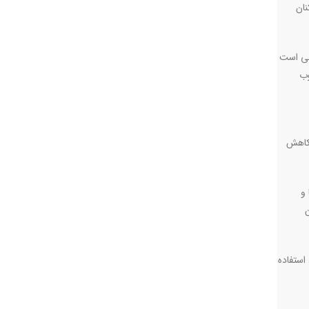
ارکنان
 در شرایطی است
وب
 کاهش
و
استفاده