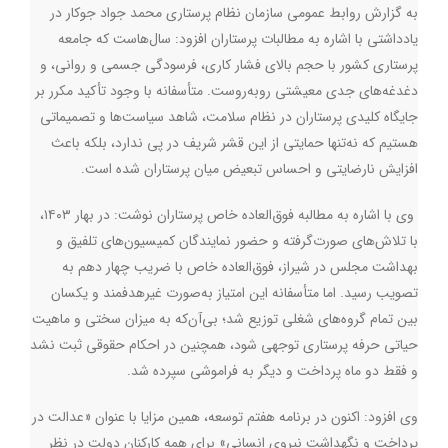
به گزارش روابط عمومی سازمان نظام پرستاری محمد جواد جوکار در
یادداشتی با اشاره به مطالبات پرستاران افزود: سال‌هاست که جامعه
پرستاری کشور با حجم بالای فشار کاری، فرسودگی جسمی و روانی، و
دغدغه‌های جدی معیشتی روبه‌روست. متأسفانه با وجود تأکید مکرر بر
جایگاه کلیدی پرستاران در نظام سلامت، شاهد سیاست‌ها و تصمیماتی
هستیم که نه‌تنها حمایتی از این قشر شریف در پی ندارد، بلکه باعث
افزایش نارضایتی و احساس تبعیض میان پرستاران شده است
.
وی با اشاره به مطالبه فوق‌العاده خاص پرستاران نوشت: در بهار ۱۴۰۳،
با تلاش‌های صورت‌گرفته و حضور نمایندگان کمیسیون‌های تلفیق و
بهداشت مجلس در شیراز، فوق‌العاده خاص با ضریب چهار دهم به
تصویب رسید. اما متأسفانه این امتیاز به‌صورت غیرهدفمند و یکسان
بین تمام گروه‌های شغلی توزیع شد؛ بی‌آن‌که به میزان سختی و ماهیت
حیاتی حرفه پرستاری توجهی شود، همچنین در احکام حقوقی ثبت نشد
و‌ فقط دو ماه پرداخت و دیگر به فراموشی سپرده شد.
وی افزود: اکنون در برنامه هفتم توسعه، همین مزایا با عنوان «عدالت در
پرداخت و نگهداشت نیروی انسانی» برای همه کارکنان دولت در نظر