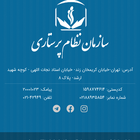
آدرس: تهران-خیابان کریمخان زند- خیابان استاد نجات اللهی - کوچه شهید
ارشد- پلاک 8
کدپستی: 1598774614
پیامک: 20001023
شماره نمابر: 02188935854
تلفن: 42949-021