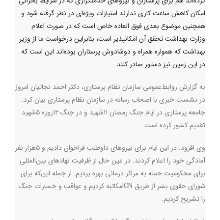
کرده‌اند هم برای پرستاران و نیروهای خدمتگزاری که در شرایط بحرانی
امکان کاهش ساعت کاری ندارند امتیازات ویژه‌ای در نظر گرفته شود و
همچنین موضوع بعدی فوق العاده خاص است که در صورت اعلام
وزارت بهداشت تحقق آن امکانپذیر است؛ بنابراین درخواست ما از وزیر
بهداشت که همواره همراه و دوشادوش پرستاران بوده‌اند این است که
در این زمین نیز دستور صادر کنند.
به گزارش روابط‌عمومی سازمان نظام پرستاری، دکتر احمد نجاتیان امروز
در نشست خبری با اصحاب رسانه در سازمان نظام پرستاری بیان کرد:
جامعه پرستاری در ایام جنگ رمضان ۱۱شهید و در جنگ ۱۲روزه ۵شهید
تقدیم کشور کرده است
.
وی افزود: در این ایام برای نیروهای داوطلب فراخوان دادیم و ۵هزار نفر
آمادگی خود را اعلام کردند. در عین حال از ظرفیت نهادهای بین‌المللی
برای محکومیت حمله به مراکز درمانی بهره بردیم. از جمله این‌که ‌برای
شورای حقوی بشر از طریق
ICN
مکاتبه کردیم و عواقب و خسارات جنگ
را تشریح کردیم
.