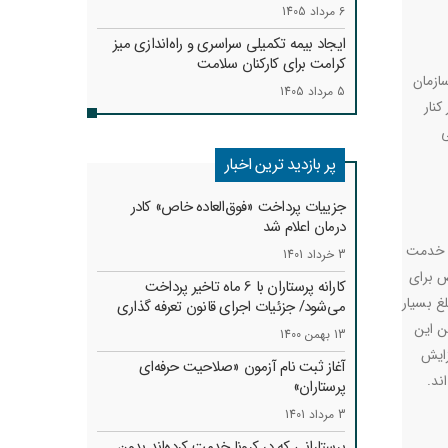
6 مرداد 1405
ایجاد بیمه تکمیلی سراسری و راه‌اندازی میز
کرامت برای کارکنان سلامت
ازمان
5 مرداد 1405
تا در کنار
ی
پر بازدید ترین اخبار
جزییات پرداخت «فوق‌العاده خاص» کادر
درمان اعلام شد
ع خدمت
3 خرداد 1401
ص برای
کارانه‌ پرستاران با 6 ماه تاخیر پرداخت
تاری ( متوسط کشوری 8 ماه) و اضافه کار ( متوسط کشوری 4 ماه)، مبلغ بسیار
می‌شود/ جزئیات اجرای قانون تعرفه گذاری
ین این
13 بهمن 1400
تعداد 1850 درخواست گواهی گوداستندینگ در سازمان ثبت شده که نسبت به سال 1400 افزایش
آغاز ثبت نام آزمون «صلاحیت حرفه‌ای
.
پرستاران»
3 مرداد 1401
پرستارانی که در کرونا خدمت کرد‌ه‌اند بدون