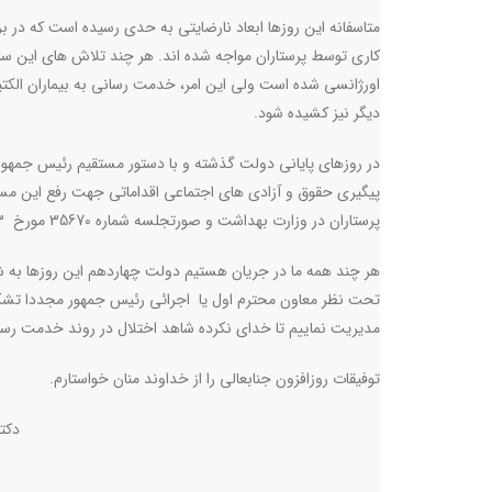
متاسفانه این روزها ابعاد نارضایتی به حدی رسیده است که در بر
کاری توسط پرستاران مواجه شده اند. هر چند تلاش های این سازم
اورژانسی شده است ولی این امر، خدمت رسانی به بیماران الکتیو 
دیگر نیز کشیده شود
.
در روزهای پایانی دولت گذشته و با دستور مستقیم رئیس جمهو
پیگیری حقوق و آزادی های اجتماعی اقداماتی جهت رفع این مسا
پرستاران در وزارت بهداشت و صورتجلسه شماره 35670 مورخ 30/02/1403 حوزه معاونت فرهنگی و اجتماعی معاون اول گردید (پیوست می باشد)
هر چند همه ما در جریان هستیم دولت چهاردهم این روزها به شد
تحت نظر معاون محترم اول یا اجرائی رئیس جمهور مجددا تشکیل
مدیریت نماییم تا خدای نکرده شاهد اختلال در روند خدمت رسا
توفیقات روزافزون جنابعالی را از خداوند منان خواستارم
.
دکتر احمد نجات
رئیس ک