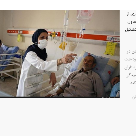
ی از
عاون
تشکیل
ن در
پرداخت
ستاران
سیدگی
ند.
ان