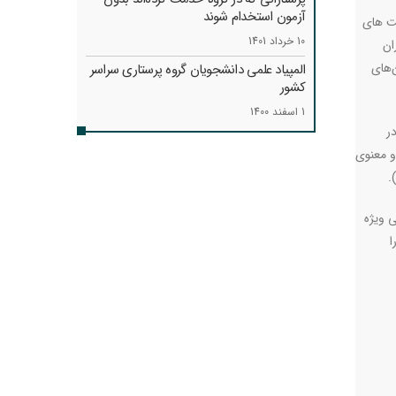
آزمون استخدام شوند
فت های
10 خرداد 1401
ان
‌های
المپیاد علمی دانشجویان گروه پرستاری سراسر
کشور
1 اسفند 1400
ر
و معنوی
.
 ویژه
ا