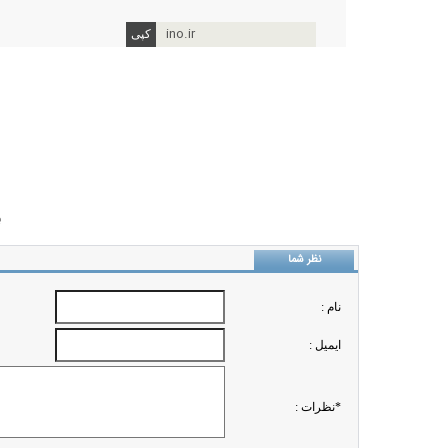
ino.ir
ب
نظر شما
نام :
ايميل :
*نظرات :