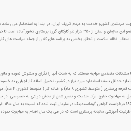
 سربلندی کشورو خدمت به مردم شریف ایران، در ابتدا به استحضار می رساند س
نظام پرستاری جمهوری اسلامی ایران به نمایندگی از 277 هزار عضو این سازمان و بیش از 350 هزار نفر کارکنان گروه پرستاری کشور آماده است 
متعالی نظام سلامت و تحقق بخشی به برنامه های کلان از جمله سیاست های کل
 با مشکلات متعددی مواجه هستند که به شدت آنها را نگران و مشوش نموده و مان
ندازه حداقل نصف استاندارد مورد نیاز در کشور، تحمیل اضافه کار اجباری به خصو
خانم ها ( متوسط 80 ساعت ماهیانه)، معوقات طولانی در پرداخت تعرفه پرس
هزار تومان) باعث شده که میل به مهاجرت خارج، ترک خدمت و تغییر شغل از بحش دولتی به خصوصی در ب
گروه به شدت افزایش یابد. به طوری که در سال گذشته 