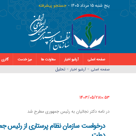
پنج شنبه ١٥ مرداد ١٤٠٥
جستجو پیشرفته
صفحه اصلی
آرشیو اخبار
معاونت ها
میز خدمت
گالری
>
>
تحلیل
صفحه اصلي
آرشیو اخبار
1403/05/28١٠:٥٣
در نامه دکتر نجاتیان به رئیس جمهوری مطرح شد
درخواست سازمان نظام پرستاری از رئیس جمه
دولت