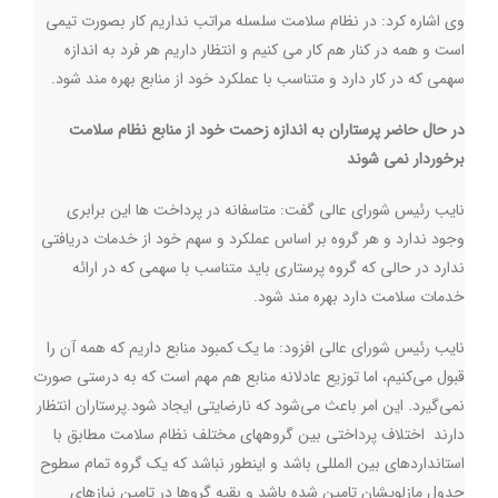
وي اشاره كرد: در نظام سلامت سلسله مراتب نداریم كار بصورت تيمي
است و همه در کنار هم کار می کنیم و انتظار داريم هر فرد به اندازه
سهمی که در كار دارد و متناسب با عملکرد خود از منابع بهره مند شود
.
در حال حاضر پرستاران به اندازه زحمت خود از منابع نظام سلامت
برخوردار نمی شوند
نایب رئیس شورای عالی گفت: متاسفانه در پرداخت ها این برابری
وجود ندارد و هر گروه بر اساس عملکرد و سهم خود از خدمات دریافتی
ندارد در حالی که گروه پرستاری باید متناسب با سهمی که در ارائه
خدمات سلامت دارد بهره مند شود
.
نایب رئیس شورای عالی افزود: ما یک کمبود منابع داریم که همه آن را
قبول می‌کنیم، اما توزیع عادلانه منابع هم مهم است که به درستی صورت
نمی‌گیرد. این امر باعث می‌شود که نارضایتی ایجاد شود.پرستاران انتظار
دارند اختلاف پرداختي بين گروههای مختلف نظام سلامت مطابق با
استانداردهای بين المللی باشد و اينطور نباشد كه يك گروه تمام سطوح
جدول مازلويشان تامين شده باشد و بقيه گروها در تامين نيازهای