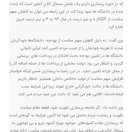
كه در حوزه پرستاری داریم یک علتش مسائل كلان كشور است که باعث
شده در دانشگاه ها نمود پیدا کند در اين رابطه مي توان به کاهش سهم
سلامت از
GDP
از 8 و نیم درصد در سال 93 به 3 و نیم درصد امروز
اشاره كرد.
وی گفت: به دلیل كاهش سهم سلامت از بودجه، دانشگاه‌ها خودگردان
شدند تا هزینه خودشان را از جيب مردم تامین کنند ليكن ناتواني
دانشگاه ها در تامين بودجه باعث اختلال در پرداخت های پرسنلي
گرديد و انتظار مي رود دولت بخشي از پرداخت ها از جمله اضافه كار را
از محل خزانه تامين نمايد. در اين راستا ما پرستاران ضمن اينكه خواستار
افزایش سهم سلامت از تولید ناخالص داخلی هستیم انتظار داريم
دانشگاه ها از حالت خودگرانی خارج شوند زیرا این شرایط سبب
ايجادخدمات القایی هم می شود که باعث می شود مردم ضرر کنند
.
وی ادامه داد: اگر جامعه پرستاری تقویت شود قطعا نظام سلامت
تقویت و رضایت مردم حاصل می شود اما اکنون شرایط به گونه‌ای است
که پرستاران بعلت كمبودهاي موجود بويژه كمبود نيرو و بي توجهی به
مسائل انگيزشي برخلاف ميل شان نمی‌توانندخدمات مناسب ارائه نمايند