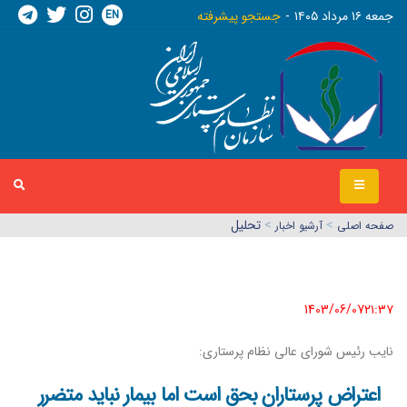
EN
جمعه ١٦ مرداد ١٤٠٥
جستجو پیشرفته
>
>
تحلیل
صفحه اصلي
آرشیو اخبار
1403/06/07٢١:٣٧
نایب رئیس شورای عالی نظام پرستاری:
اعتراض پرستاران بحق است اما بیمار نباید متضرر