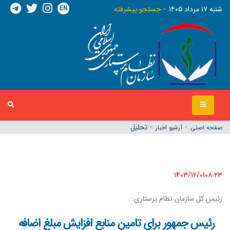
EN
شنبه ١٧ مرداد ١٤٠٥
جستجو پیشرفته
>
>
تحلیل
صفحه اصلي
آرشیو اخبار
1403/12/01٠٨:٢٣
رئیس کل سازمان نظام پرستاری:
رئیس جمهور برای تامین منابع افزایش مبلغ اضافه