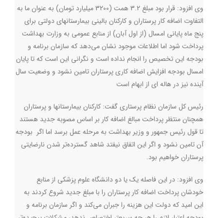
وی افزود: قرار بود مبلغ 3.2 همت (3200 میلیارد تومان) به عنوان ما به
التفاوت اضافه کار پرستاران و کارکنان بالینی بیمارستانهای دولتی برای
پنج ماه پایانی امسال (از اول آبان) از منابع عمومی به وزارت بهداشت
پرداخت شود اما اطلاعات موجود نشان می‌دهد که سازمان برنامه و
بودجه این تخصیص را انجام نداده است و نگرانی این است که تا پایان
امسال بودجه افزایش اضافه کاری پرستاران تامین نشود و وضعیت سال
آینده نیز در هاله ای از ابهام است
رئیس کل سازمان نظام پرستاری گفت: کارکنان بیمارستانها و پرستاران
همچنان منتظر پرداخت مبالغ اضافه کار بر اساس مصوبه جدید هستند
تا قول رئیس جمهور و وزیر بهداشت به مرحله عمل برسد اما اگر بودجه
آن تامین نشود و اگر این اتفاق نیفتد شاهد گسترده‌تر شدن نارضایتی
پرستاران خواهیم بود
.
وی افزود: در این فاصله یک یا دو دانشگاه علوم پزشکی از منابع
خودشان پرداخت اضافه کار پرستاران را با مبلغ جدید شروع کردند به
این امید که دولت این هزینه را جبران می‌کند و اگر سازمان برنامه و
بودجه اعتبار لازم را هر چه سریعتر اختصاص ندهد، مشکلات پیچیده‌تر