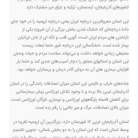
کشورهای آذربایجان، ارمنستان، ترکیه و عراق مرز مشترک دارد.
این استان معروفترین دریاچه ایران یعنی دریاچه ارومیه را در خود جای
داده دریاچه‌ای که خشک شدن بخش بزرگی از آن امروزه یکی از
ناراحتی های مردم ایران است، گویی قلب و تکه ای از جان ایرانیان
بیمار شده است. خشکسالی این دریاچه شور حتما تبعات زیست
محیطی زیادی خواهد داشت و می‌تواند سلامت مردم و حیات وحش
این استان و استانهای مجاور را دچار آسیب‌های جدی کند و حتما بار
افزایش بیماری های آن به دوش کادر درمان و پرستاران خواهد بود.
جاده‌های خراب و ناایمن این استان میزان تصادفات رانندگی را در استان
آذربایجان غربی بالا برده و با وجود تلاش اورژانس پیش بیمارستانی
برای کاهش فاصله پایگاههای اورژانس و نوسازی ناوگان اورژانس است،
میزان بالای تصادفات، مرگ و میر بالایی را رقم زده است.
استان آذربایجان غربی 12 شهرستان دارد، بزرگترین آن ارومیه تقریبا در
وسط استان است که این استان را به دو بخش شمالی- جنوبی تقسیم
کرده است. در شمال این استان شهرهای سلماس، خوی و ماکو قرار دارد