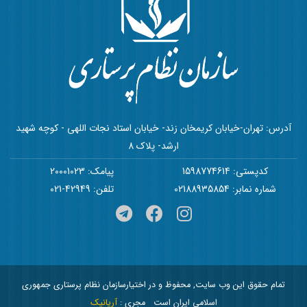
آدرس: تهران-خیابان کریمخان زند- خیابان استاد نجات اللهی - کوچه شهید
ارشد- پلاک 8
کدپستی: 1598774614
پیامک: 20001023
شماره نمابر: 02188935854
تلفن: 42949-021
تمام حقوق این وب سایت, محفوظ و در اختیارسازمان نظام پرستاری جمهوری
اسلامی ایران است
مجری :
آریانیک