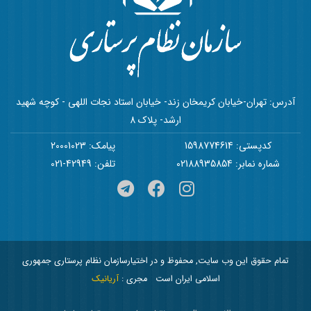
آدرس: تهران-خیابان کریمخان زند- خیابان استاد نجات اللهی - کوچه شهید
ارشد- پلاک 8
کدپستی: 1598774614
پیامک: 20001023
شماره نمابر: 02188935854
تلفن: 42949-021
تمام حقوق این وب سایت, محفوظ و در اختیارسازمان نظام پرستاری جمهوری
اسلامی ایران است
مجری :
آریانیک