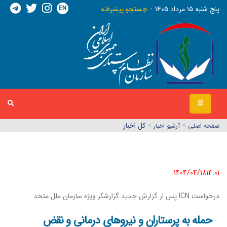
EN
پنج شنبه ١٥ مرداد ١٤٠٥
جستجو پیشرفته
>
>
کل اخبار
صفحه اصلي
آرشیو اخبار
1404/04/18١٤:٠١
درخواست ICN پس از گزارش جدید گزارشگر ویژه سازمان ملل متحد
حمله به پرستاران و نیروهای درمانی و نقض