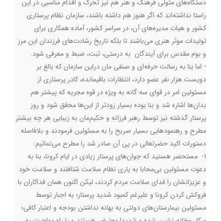
دستگاه‌های متولی فرهنگ و هنر هم نیز تحرک و اقدام مناسبی در این
راستا نداشته‌اند که اگر هنوز هم داشته باشند، سازمان نظام پرستاری
کشور و هیات مدیره‌های آن، در سراسر کشور، آماده همکاری برای
تولیدات موثر هنري می‌باشند تا بلكه تاریخ رشادت‌های فرزندان این مرز
و بوم مقدس برای آیندگان به درستي، ثبت، ضبط و معرفی شود.
- اما بنا به رسالت حرفه‌ای و صنفی مان دراین سازمان که بالغ بر
دویست هزار نفر عضو دارد، انتظارات باقیمانده، کادر پرستاری از
مسئولین امر در قوای سه گانه به ویژه در قوه مجریه که پیشتر هم
بدان‌ها اشاره شد و بنا بوده بسیار زودتر از این‌ها محقق شود و روز
پرستار گذشته نيز توسط رهبر فرزانه و حکیم‌مان به زیبایی هر چه بیشتر
مطرح و رهنمودهایی بسیار صریح را به مسئولین فرمودند و بلافاصله
دستورات اکید حضرتعالی در پی آن صادر شد را مطرح می‌نمائیم:
1- مستحضر هستيد كه جوان‌های پرستار زیادی در ایام کرونا، بنا به
دعوت مسئولین بی‌محابا به یاری نظام سلامت شتافتند و سلامت خود
و عزیزانشان را فدای سلامت مردم کردند، لیکن اکنون همان فداکاران با
فروكش كردن كرونا و عليرغم كمبود شدید پرستار؛ به اجبار توسط
مسئولين بيمارستان‌هاي دولتي به بهانه نداشتن بودجه و اعتبار کافی؛
بیکار وخانه نشین شده و شدیدا معترض هستند و یا راه مهاجرت به