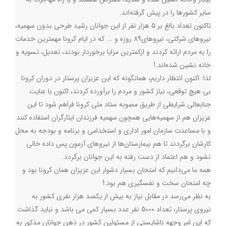
سایر کشورها را در پیش گرفته‌اند.
تاكنون تعداد بالغ بر 5 هزار نفر از این جوانان رشید طرحی بدون سهمیه،
نیروهای شرکتی، نيروهاي89 روزه و ... که در ایام کرونا مهمترین خدمات
را به مردم ارائه کردند و ازکمترین مزایا برخوردار بودند، تعديل، تسويه و
خانه نشين شده‌اند.!
لذا: اکنون انتظار داریم، همانگونه که این عزیزان پرستار در دوران کرونا
بی هیچ توقعی، نیاز کشور و مردم را برآورده کردند، اکنون با عنایت
جنابعالی شرايطي از طريق مصوبه ستاد ملي كرونا فراهم شود تا اين
عزيزان هم از سهمیه‌هایی همچون سهمیه فرزندان ایثارگران استفاده کنند
و با مساعدت سازمان امور اداری و استخدامی و برنامه و بودجه به محل
کارشان برگردند تا هم بیمارستان‌ها از نیروهای آزمون پس داده خالی
نشود و هم اعتماد از دست رفته به این جوانان برگردد.
همه ما می‌دانیم که امتحان بسیار دشوار این عزیزان همان کرونا بود و
چه امتحان سخت و نفسگیری هم بود.!
به نظر می‌رسد در مقابل نیاز به بیش از یکصد هزار نفری کشور به
نیروی پرستار، تعداد 5000 نفر عدد بسیار کمی می باشد و نباید گذاشت
که این امر وجهه ناشایستی از مسئولین کشور در ذهن جوانان مذکور به