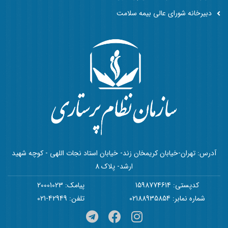
دبیرخانه شورای عالی بیمه سلامت
آدرس: تهران-خیابان کریمخان زند- خیابان استاد نجات اللهی - کوچه شهید
ارشد- پلاک 8
کدپستی: 1598774614
پیامک: 20001023
شماره نمابر: 02188935854
تلفن: 42949-021