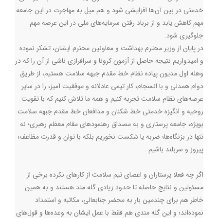
خدمتی در بین آن‌ها افزایشی شود و هم میل به مهاجرت در این جامعه
مهم کاهش یابد و از برباد رفتن سرمایه‌های ملی در اين عرصه مهم
جلوگیری شود.
در پایان از وزیر محترم بهداشت و معاونین محترم ایشان، تشکر نموده
و امیدواریم نتیجه حاصل از آزمون کرونا و سرافرازی ناشی از آن را که در
وهله اول مدیون پیاده نظام خط مقدم جبهه سلامت هستیم، از طریق
دوام همدلي و با انسجام، کار تیمی عادلانه و موفقیت آمیز، را در ساير
عرصه‌های نظام سلامت تجربه کنیم و همه ما تلاش کنیم که با تقویت
روحیه و انگیزه خدمتی خط شکنان و مدافعان خط مقدم جبهه سلامت
بویژه، جامعه پرستاری و به مصداق رهنمودهای مقام معظم رهبری؛ نه
تنها در بزنگاه‌ها؛ ضربه یا شکست نخوریم بلكه با توان و قدرت مظاعف؛
پيروز و سربلند باشيم .
اگر چه فعلا پرستاران و اعضای تیم سلامت از کارهای نکرده برخي از
مسئولین و نتایج حاصله تا حدود زیادی گله مند هستند و به همين
خاطر هم برای چندمین بار به محضر جنابعالی، مكاتبه و استمداد
نموده‌اند؛ و این گله مندی هم فقط با عمل ايشان به وعده‌ها و قول‌هاي