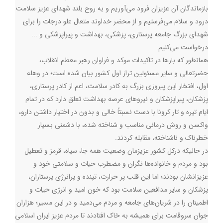
بازماندگان آن عزیزان فرود می‌آوريم و به روح بلند شهدای عزیز سلامت
درود و سلام می‌فرستيم و از محضر خداوند متعال علو درجات را برای
شهدای بزرگ جامعه پرستاری، پزشکی، بهداشت و پیراپزشکی و ...
درخواست می‌کنیم.
همانطور که بارها در تاکیدات موکد و فراوان رهبر معظم انقلاب،
حضرتعالی و سایر مسئولین تراز اول کشور بیان شده است؛ در وهله
اول، افتخار این پیروزی بزرگ به کادر سلامت، اعم از کادر پرستاری،
پزشکان، پیراپزشکان و نیروهای عرصه بهداشت تعلق دارد که در تمام
ایام تیره و تار کرونا با دست نسبتاً خالی و بدون در اختیار داشتن دارو،
واکسن و روش درمانی مناسب و شناخته شده، با دشمنی بسیار
خطرناک و ناشناخته، مقابله کردند.
در حالیکه درکل کشور عزیزمان وضعیت همه جا، سیاه، قرمز و تعطیل
بود و مردم و خانواده‌ها نگران و مضطرب حیات و سلامتی خود و
عزیزانشان بودند؛ اما این قلب پر حرارت، تپنده و پرانرژی پرستاران،
پزشکان و سایر مدافعین سلامت بود که خون امید و انرژي حیات و
اطمینان را در شریان‌های جامعه و مردم می‌دمید و در این مسیر؛ هزاران
جوان سروقامت برای همیشه به خاک افتادند تا مردم عزیز ایران اسلامی