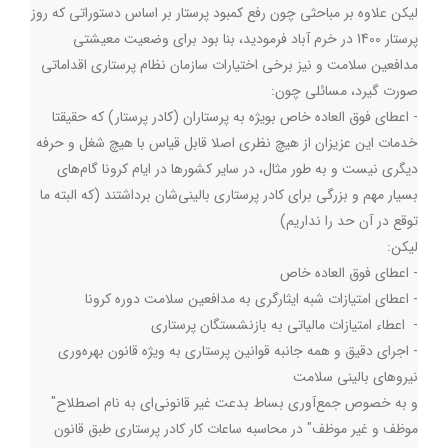
لیکن علاوه بر مباحثی چون رفع کمبود پرستار بر اساس دستوراتی که روز
پرستار 1400 در خرم آباد فرمودید، بنا بود برای وضعیت معیشتی
مدافعین سلامت و نيز برخی اختيارات سازمان نظام پرستاري اقداماتی
صورت گیرد، مسائلی چون:
- اعطای فوق العاده خاص بویژه به پرستاران (کادر پرستار) که حقیقتا
خدمات این عزیزان از هیچ نظری اصلا قابل قیاس با هیچ شغل و حرفه
دیگری نیست و به طور مثال، در سایر کشورها در ایام کرونا گام‌های
بسیار مهم و بزرگی برای کادر پرستاری بالینی‌شان برداشتند (که البته ما
توقع در آن حد را نداریم)
لیکن:
- اعطای فوق العاده خاص
- اعطای امتیازات شبه ایثارگری به مدافعين سلامت دوره کرونا
- اعطاء امتيازات مالياتي به بازنشستگان پرستاري
- اجرای دقیق و همه جانبه قوانین پرستاری به ویژه قانون بهره‌وری
نیروهای بالینی سلامت
و به خصوص جمع‌آوری بساط بدعت غیر قانونی‌اي به نام اصطلاح"
موظف و غیر موظف" در محاسبه ساعات کار كادر پرستاري طبق قانون