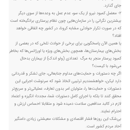
جای گذارد.
2- معضل کمبود نیرو از یک سو، عدم عمل به وعده‌ها از سوی دیگر
بیشترین نگرانی را در سازمان‌هایی چون نظام پرستاری برانگیخته است
که در صورت تکرار حوادثی مشابه کرونا، در كشور چه اتفاقی خواهد
افتاد؟
یا همین الآن پاسخگویی برای برخی از حوادث تلخی که در بعضی از
بخش‌هاي بيمارستان‌ها، همچون بخش‌های ویژه يا اورژانس‌ها كه بخاطر
کمبود پرستار منجر به مرگ تعدادی (ولو اندک) از بیماران بدحال
می‌شود با کیست؟
اگر چه دستورات و حمایت‌های مداوم جنابعالی، جای تشکر و قدردانی
دارد لیکن، خواهشمندیم ترتیبی اتخاذ شود که سرنوشت اجرایی این
دستورات و حمایت‌ها را، متولیان امر بدون تعارف، عملیاتی‌تر و سریع‌تر
محقق کنند تا بلکه با اجرای کامل دستورات شما، مجددا؛ انگیزه و اعتماد
لازم در كالبد مدافعین سلامت دمیده شود و متقابلا احساس ارزش و
احترام نمایند.
بی‌شک این روزها فشار اقتصادی و مشکلات معیشتی زیادی دامنگیر
آحاد مردم كشور است.