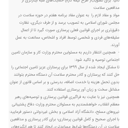
ثانیا: برای تصویب( طرح نیمه کاره) حمایت‌های شبه ایثارگری از
مدافعین سلامت
مواد و مفاد لازم را به عنوان مفاد برنامه هفتم در حوزه سلامت در
مجلس شورای اسلامی به تصویب برسد و از طرف دیگري، نظارت
دقیق‌تری بر اجرای قوانین فعلی پرستاری صورت گیرد تا از اعمال
سلیقه‌های فردی و شخصی توسط افراد و اشخاص، ممانعت به عمل
آورند.
- همچنین انتظار داریم به مسئولین محترم وزارت کار و سازمان تامین
اجتماعی توصیه و تاکید شود:
تا مشکل ایجاد شده از سال 1399 برای پرستاران عزیز تامین اجتماعی را
حل کنند که پرستاران و کادر محترم سلامت آن دستگاه محترم بتوانند
بدون تحمل هزینه یا خدمت اضافه، بدرستی و بر اساس قانون از عنوان
مشاغل سخت و زیان آور پرستاری استفاده کنند.
همچنین نیز با عنایت به فراگیری قوانین پرستاری و توصیه‌های رهبر
معظم انقلاب، خواهشمندیم به مسئولان محترم وزارت دفاع پشتیبانی
نیروهای مسلح، دانشگاه آزاد اسلامی و بخش غیردولتی دستور فرمایید:
با اجرای صحیح و کامل قوانین پرستاری؛ برای کادر پرستاری و مدافعین
سلامت در آن دستگاه‌ها شرایط مساعدتری ایجاد کنند تا هم انگیزه‌های