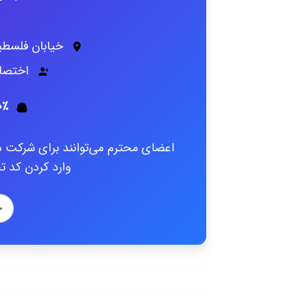
خیابان فلسطین، 
اختصاص
30٪ تخفیف - کد تخفیف: nurs
اعضای محترم می‌توانند برای شرکت در
وارد کردن کد تخفیف nurs اقدام به ته
خ