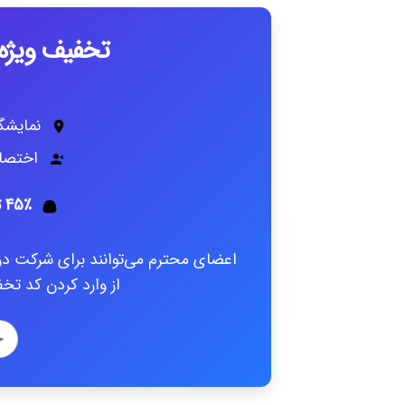
تخفیف ویژه 
نمایشگا
اختصاص
45٪ تخفیف - کد تخفیف: 404dayme
اعضای محترم می‌توانند برای شرکت در
از وارد کردن کد تخفیف 404dayme اقدام به تهیه ب
خ