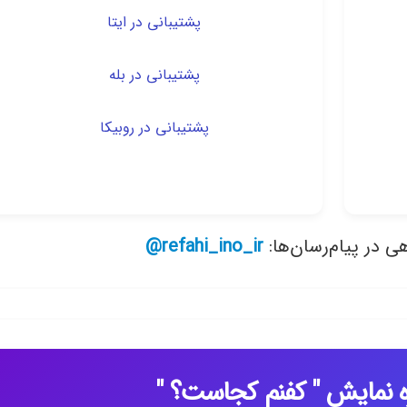
پشتیبانی در ایتا
پشتیبانی در بله
پشتیبانی در روبیکا
ی در پیام‌رسان‌ها:
refahi_ino_ir@
 نمایش " کفنم کجاست؟ "