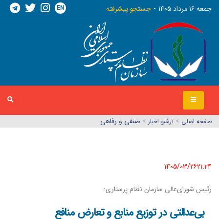
EN
جمعه ١٦ مرداد ١٤٠٥
جستجو پیشرفته
>
>
صنفی و رفاهی
صفحه اصلي
آرشیو اخبار
1405/03/26٢١:٢٤
رئیس شورای‌عالی سازمان نظام پرستاری:
بی‌عدالتی در توزیع منابع و تعارض منافع