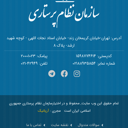
آدرس: تهران-خیابان کریمخان زند- خیابان استاد نجات اللهی - کوچه شهید
ارشد- پلاک 8
کدپستی: 1598774614
پیامک: 20001023
شماره نمابر: 02188935854
تلفن: 42949-021
تمام حقوق این وب سایت, محفوظ و در اختیارسازمان نظام پرستاری جمهوری
اسلامی ایران است
مجری :
آریانیک
سوالات متدوال
نقشه سایت
تماس با ما