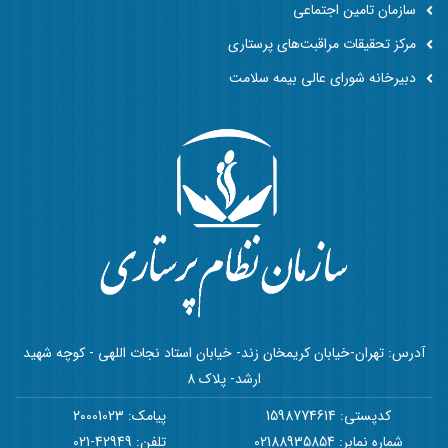
سازمان تامین اجتماعی
مرکز تحقیقات مراقبت‌های پرستاری
دبیرخانه شورای عالی بیمه سلامت
آدرس: تهران-خیابان کریمخان زند- خیابان استاد نجات اللهی - کوچه شهید
ارشد- پلاک 8
کدپستی: 1598774614
پیامک: 20001023
شماره نمابر: 02188935854
تلفن: 42949-021