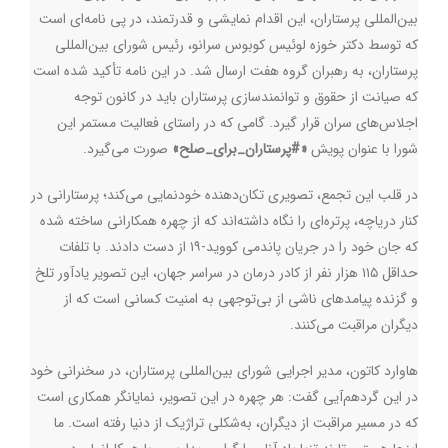
بین‌المللی پرستاران، این اقدام نمایشی و قدرتمند، در پی نامه‌ای است
که توسط دکتر خوزه لوئیس کوبوس سرانو، رئیس شورای بین‌المللی
پرستاران، به رهبران گروه هفت ارسال شد. در این نامه تأکید شده است
که صیانت از حقوق و توانمندسازی پرستاران باید در کانون توجه
اجلاس‌های سران قرار گیرد. گامی که در راستای فعالیت مستمر این
شورا با عنوان پویش
«#پرستاران_برای_صلح»
صورت می‌گیرد
.
در قلب این تجمع، تصویری تکان‌دهنده خودنمایی می‌کند؛ پرستارانی در
کنار دریاچه، پرتره‌ای را نگاه داشته‌اند که از چهره همکارانی ساخته شده
که جان خود را در جریان پاندمی کووید-۱۹ از دست دادند. با تلفات
حداقل ۱۱۵ هزار نفر از کادر درمان در سراسر جهان، این تصویر یادآور تلخ
و گزنده پیامدهای ناشی از بی‌توجهی به امنیت کسانی است که از
دیگران مراقبت می‌کنند
.
هاوارد کاتون، مدیر اجرایی شورای بین‌المللی پرستاران، در سخنرانی خود
در این گردهم‌آیی گفت: هر چهره در این تصویر، نمایانگر همکاری است
که در مسیر مراقبت از دیگران، به‌شکلی تراژیک از دنیا رفته است. ما