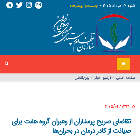
EN
شنبه ١٧ مرداد ١٤٠٥
جستجو پیشرفته
>
>
بین‌الملل
صفحه اصلي
آرشیو اخبار
1405/04/03٢٢:١٧
تقاضای صریح پرستاران از رهبران گروه هفت برای
صیانت از کادر درمان در بحران‌ها