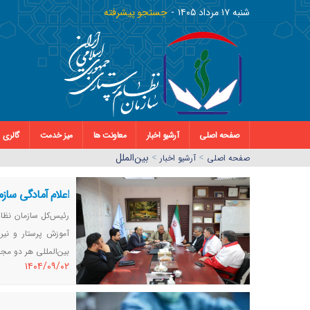
شنبه ١٧ مرداد ١٤٠٥
جستجو پیشرفته
صفحه اصلی
آرشیو اخبار
معاونت ها
میز خدمت
گالری
>
>
بین‌الملل
صفحه اصلي
آرشیو اخبار
اعلام آمادگی ساز
رئیس‌کل سازمان نظام
آموزش پرستار و نیر
بین‌المللی هر دو مج
١٤٠٤/٠٩/٠٢