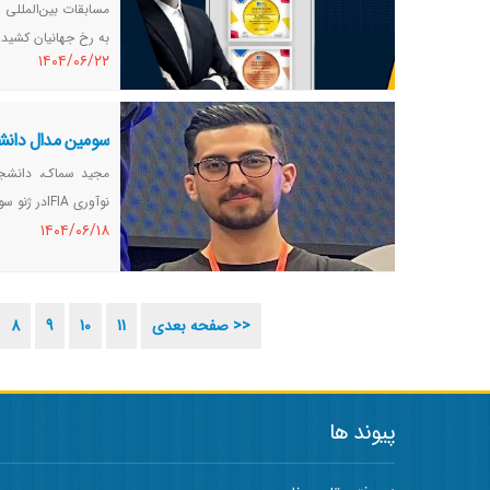
مسابقات بین‌المللی 
به رخ جهانیان کشید.
١٤٠٤/٠٦/٢٢
سومین مدال دانشجو
مجید سماک، دانشجوی
نوآوری IFIAدر ژنو سوئیس را از آن خود کرد.
١٤٠٤/٠٦/١٨
صفحه بعدی >>
11
10
9
8
پیوند ها