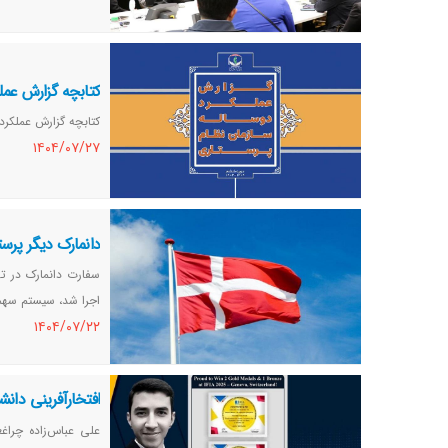
کتابچه گزارش عمل
کتابچه گزارش عملکرد دوسا
١٤٠٤/٠٧/٢٧
دانمارک دیگر پرستا
اجرا شد، سیستم سهمی
١٤٠٤/٠٧/٢٢
افتخارآفرینی دان
سوئیس
علی عباس‌زاده چراغ