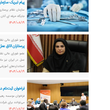
پیام تبریک سازما
سازمان نظام پرستاری
جایگاه حرفه ای آنان ت
١٤٠٤/٠٨/١٩
عضو شورای عالی نظام
پرستاران اتاق عم
عمل در ایران نیز م
استانداردهای آموزش
١٤٠٤/٠٨/١٩
فراخوان ثبت‌نام 
فراخوان موسسه رهبری
می‌توانند برای شرکت 
١٤٠٤/٠٨/١٧