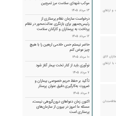
موکب شهدای سلامت مرز تمرچین
 و ارتقای
13 مرداد 1405
درخواست سازمان نظام پرستاری از
رئیس‌جمهور برای بازنگری عدالت‌محور در نظام
پرداخت به پرستاران و کارکنان سلامت
12 مرداد 1405
حاضر نیستم حس خادمی اربعین را با هیچ
چیز عوض کنم
 اتاق عمل (۹تا ۱۵نوامبر ۲۰۲۵) نوشت: پرستاران اتاق
10 مرداد 1405
با ارتقای
نوآوری باید از کنار تخت بیمار آغاز شود
7 مرداد 1405
تأکید بر حفظ حریم خصوصی بیماران و
ضرورت به‌کارگیری دقیق عنوان پرستار
6 مرداد 1405
اکنون زمان دعواهای درون‌گروهی نیست،
اقه‌مندان
مسئله ما امروز در بیرون از سازمان‌های
پرستاری است