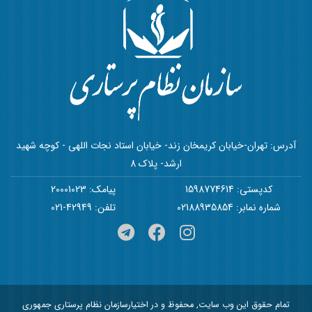
آدرس: تهران-خیابان کریمخان زند- خیابان استاد نجات اللهی - کوچه شهید
ارشد- پلاک 8
کدپستی: 1598774614
پیامک: 20001023
شماره نمابر: 02188935854
تلفن: 42949-021
تمام حقوق این وب سایت, محفوظ و در اختیارسازمان نظام پرستاری جمهوری