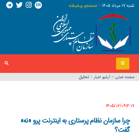
EN
شنبه ١٧ مرداد ١٤٠٥
جستجو پیشرفته
>
>
تحلیل
صفحه اصلي
آرشیو اخبار
1405/02/09١٤:١٧
چرا سازمان نظام پرستاری به اینترنت پرو «نه»
گفت؟