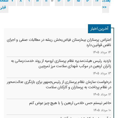
بعدی
17
16
15
14
13
12
11
10
9
8
7
صفحه
>>
قبلی
آخرین اخبار
اعتراض پرستاران بیمارستان فیاض‌بخش ریشه در مطالبات صنفی و اجرای
ناقص قوانین دارد
14 مرداد 1405
بازدید رئیس هیئت‌مدیره نظام پرستاری ارومیه از روند خدمت‌رسانی به
زائران اربعین در موکب شهدای سلامت مرز تمرچین
13 مرداد 1405
درخواست سازمان نظام پرستاری از رئیس‌جمهور برای بازنگری عدالت‌محور
در نظام پرداخت به پرستاران و کارکنان سلامت
12 مرداد 1405
حاضر نیستم حس خادمی اربعین را با هیچ چیز عوض کنم
10 مرداد 1405