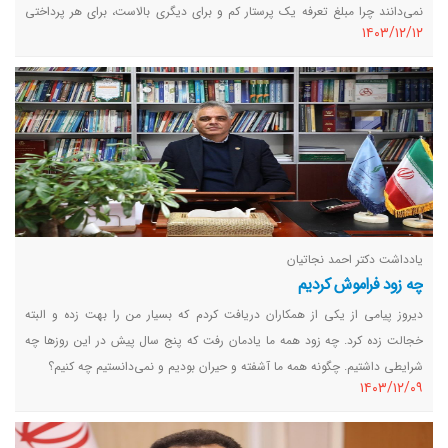
نمی‌دانند چرا مبلغ تعرفه یک پرستار کم و برای دیگری بالاست، برای هر پرداختی
١٤٠٣/١٢/١٢
نیز مالیات کسر می‌شود در مواردی 45 درصد مبلغ درآمدی پرستار به عنوان مالیات
کسر شده است.
یادداشت دکتر احمد نجاتیان
چه زود فراموش کردیم
دیروز پیامی از یکی از همکاران دریافت کردم که بسیار من را بهت زده و البته
خجالت زده کرد. چه زود همه ما یادمان رفت که پنج سال پیش در این روزها چه
شرایطی داشتیم. چگونه همه ما آشفته و حیران بودیم و نمی‌دانستیم چه کنیم؟
١٤٠٣/١٢/٠٩