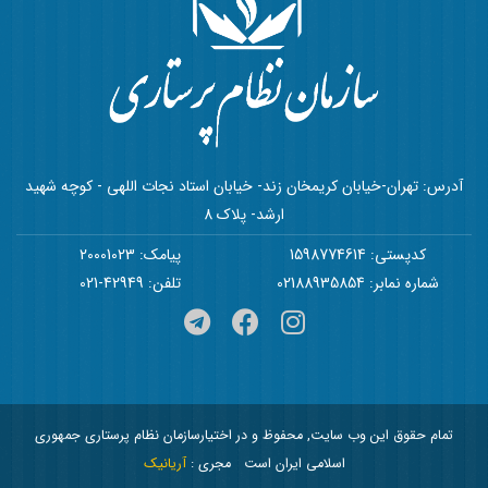
آدرس: تهران-خیابان کریمخان زند- خیابان استاد نجات اللهی - کوچه شهید
ارشد- پلاک 8
کدپستی: 1598774614
پیامک: 20001023
شماره نمابر: 02188935854
تلفن: 42949-021
تمام حقوق این وب سایت, محفوظ و در اختیارسازمان نظام پرستاری جمهوری
اسلامی ایران است
مجری :
آریانیک