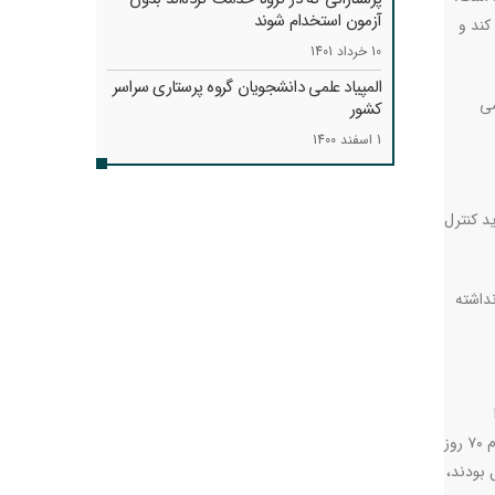
آزمون استخدام شوند
کند و
10 خرداد 1401
المپیاد علمی دانشجویان گروه پرستاری سراسر
صی
کشور
1 اسفند 1400
د کنترل
داشته
نداشتیم. پرستاران در هیچ زمانی دیده نشدند، در کرونا خدمت کردیم، بعد از آن هیچ کس ما را ندید، امروز هم در جنگ پرستاران تمام وقت در تمام ۷۰ روز
تعطیل بودند،