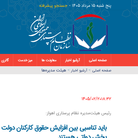
پنج شنبه ١٥ مرداد ١٤٠٥
جستجو پیشرفته
صفحه اصلی
آرشیو اخبار
معاونت ها
میز خدمت
گالری
>
>
هیئت مدیره‌ها
صفحه اصلي
آرشیو اخبار
1405/02/20١٨:٣٢
رئیس هیئت‌مدیره نظام پرستاری اهواز:
باید تناسبی بین افزایش حقوق کارکنان دولت
بخش دولتی هستند