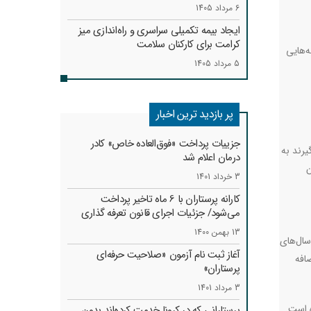
6 مرداد 1405
ایجاد بیمه تکمیلی سراسری و راه‌اندازی میز
کرامت برای کارکنان سلامت
‌هایی
5 مرداد 1405
پر بازدید ترین اخبار
جزییات پرداخت «فوق‌العاده خاص» کادر
‌گیرند به
درمان اعلام شد
ن
3 خرداد 1401
کارانه‌ پرستاران با 6 ماه تاخیر پرداخت
می‌شود/ جزئیات اجرای قانون تعرفه گذاری
13 بهمن 1400
سال‌های
آغاز ثبت نام آزمون «صلاحیت حرفه‌ای
۵درصد، یک سال ۴۰درصد و امسال هم ۶۰درصد اضافه
پرستاران»
3 مرداد 1401
ه است.
پرستارانی که در کرونا خدمت کرد‌ه‌اند بدون