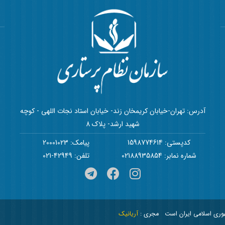
آدرس: تهران-خیابان کریمخان زند- خیابان استاد نجات اللهی - کوچه
شهید ارشد- پلاک 8
کدپستی: 1598774614
پیامک: 20001023
شماره نمابر: 02188935854
تلفن: 42949-021
هوری اسلامی ایران است
مجری :
آریانیک