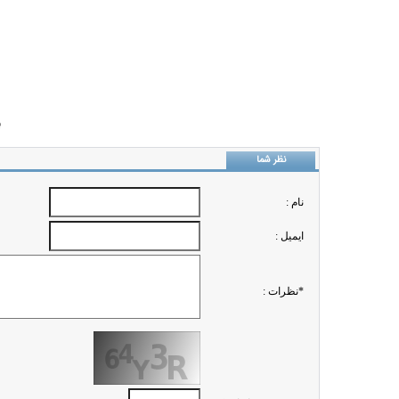
ب
نظر شما
نام :
ايميل :
*نظرات :