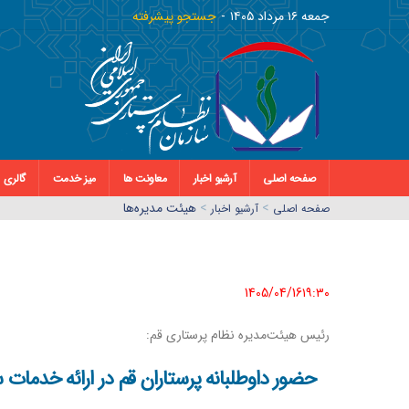
جمعه ١٦ مرداد ١٤٠٥
جستجو پیشرفته
صفحه اصلی
آرشیو اخبار
معاونت ها
میز خدمت
گالری
>
>
هیئت مدیره‌ها
صفحه اصلي
آرشیو اخبار
1405/04/16١٩:٣٠
رئیس هیئت‌مدیره نظام پرستاری قم:
حضور داوطلبانه پرستاران قم در ارائه خدمات