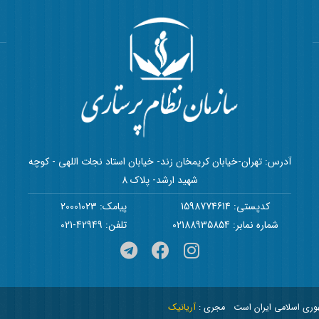
آدرس: تهران-خیابان کریمخان زند- خیابان استاد نجات اللهی - کوچه
شهید ارشد- پلاک 8
کدپستی: 1598774614
پیامک: 20001023
شماره نمابر: 02188935854
تلفن: 42949-021
هوری اسلامی ایران است
مجری :
آریانیک