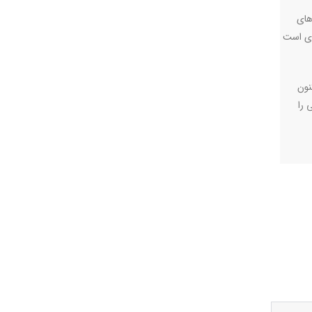
های
دی است
نون
 را