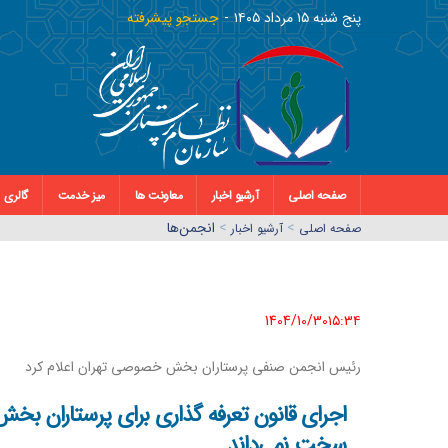
پنج شنبه ١٥ مرداد ١٤٠٥
جستجو پیشرفته
صفحه اصلی
آرشیو اخبار
معاونت ها
میز خدمت
گالری
>
>
انجمن‌ها
صفحه اصلي
آرشیو اخبار
1404/10/30١٥:٣٤
رئیس انجمن صنفی پرستاران بخش خصوصی تهران اعلام کرد
اجرای قانون تعرفه گذاری برای پرستاران بخ
سخت نمی‌داند