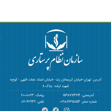
آدرس: تهران-خیابان کریمخان زند- خیابان استاد نجات اللهی - کوچه
شهید ارشد- پلاک 8
کدپستی: 1598774614
پیامک: 20001023
شماره نمابر: 02188935854
تلفن: 42949-021