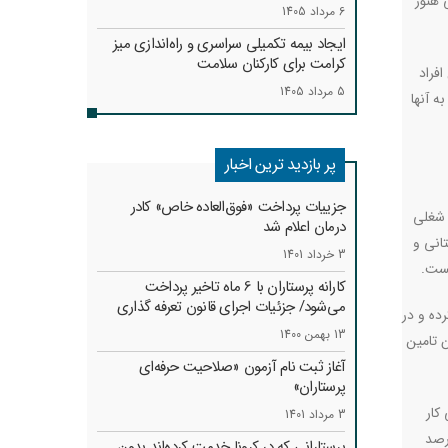
 هنوز
6 مرداد 1405
ایجاد بیمه تکمیلی سراسری و راه‌اندازی میز
کرامت برای کارکنان سلامت
فراد
5 مرداد 1405
ه آنها
پر بازدید ترین اخبار
جزییات پرداخت «فوق‌العاده خاص» کادر
 شغلی
درمان اعلام شد
انی و
3 خرداد 1401
یست.
کارانه‌ پرستاران با 6 ماه تاخیر پرداخت
می‌شود/ جزئیات اجرای قانون تعرفه گذاری
ده و در
13 بهمن 1400
 تامین
آغاز ثبت نام آزمون «صلاحیت حرفه‌ای
پرستاران»
کار
3 مرداد 1401
موضوع باید مزایای قانون مشاغل سخت به پرستاران تعلق گیرد و کارفرمایان هم باید ۴ درصد
پرستارانی که در کرونا خدمت کرد‌ه‌اند بدون