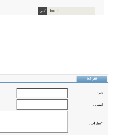
ino.ir
ب
نظر شما
نام :
ايميل :
*نظرات :