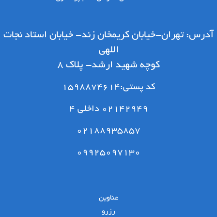
درس: تهران-خیابان کریمخان زند- خیابان استاد نجات
اللهی
کوچه شهید ارشد- پلاک 8
کد پستی:1598874614
02142949 داخلی 4
02188935857
09925097130
عناوین
رزرو