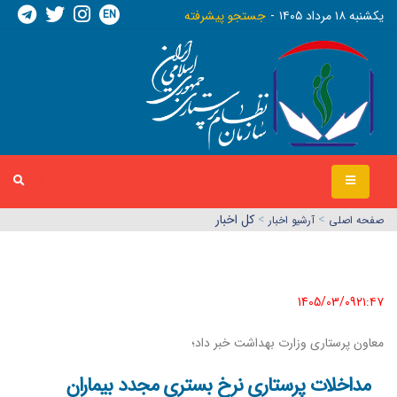
EN
يکشنبه ١٨ مرداد ١٤٠٥
جستجو پیشرفته
>
>
کل اخبار
صفحه اصلي
آرشیو اخبار
1405/03/09٢١:٤٧
معاون پرستاری وزارت بهداشت خبر داد؛
مداخلات پرستاری نرخ بستری مجدد بیماران