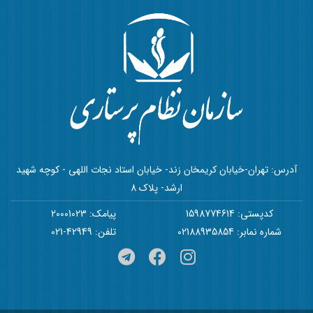
آدرس: تهران-خیابان کریمخان زند- خیابان استاد نجات اللهی - کوچه شهید
ارشد- پلاک 8
کدپستی: 1598774614
پیامک: 20001023
شماره نمابر: 02188935854
تلفن: 42949-021