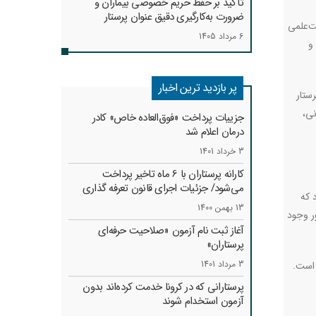
تأکید بر حفظ حریم خصوصی بیماران و
ضرورت به‌کارگیری دقیق عنوان پرستار
ت‌علمی
6 مرداد 1405
و
پر بازدید ترین اخبار
ستار
انی،
جزییات پرداخت «فوق‌العاده خاص» کادر
درمان اعلام شد
3 خرداد 1401
کارانه‌ پرستاران با 6 ماه تاخیر پرداخت
می‌شود/ جزئیات اجرای قانون تعرفه گذاری
 که
13 بهمن 1400
ر وجود
آغاز ثبت نام آزمون «صلاحیت حرفه‌ای
پرستاران»
3 مرداد 1401
 است.
پرستارانی که در کرونا خدمت کرد‌ه‌اند بدون
آزمون استخدام شوند