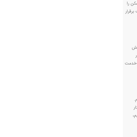
کن را
بایست در اسرع وقت برقرار
خش
 یک ماه ارائه خدمت
.
ار
م،