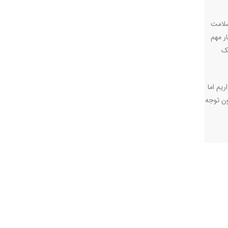
م سلامت
ر مهم
ت که ۸۰دانشجو در یک
یم اما
ون توجه