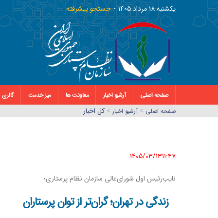
يکشنبه ١٨ مرداد ١٤٠٥
جستجو پیشرفته
صفحه اصلی
آرشیو اخبار
معاونت ها
میز خدمت
گالری
>
>
کل اخبار
صفحه اصلي
آرشیو اخبار
1405/03/13١١:٤٧
نایب‌رئیس اول شورای‌عالی سازمان نظام پرستاری؛
زندگی در تهران؛ گران‌تر از توان پرستاران