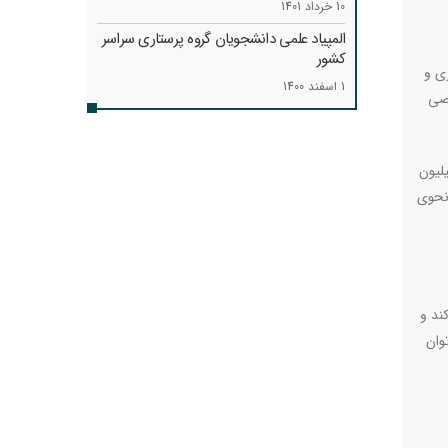
10 خرداد 1401
المپیاد علمی دانشجویان گروه پرستاری سراسر
کشور
ری و
1 اسفند 1400
ق خاصی
ور کرد که تمام پرستاران کمتر از ۲۵میلیون تومان دریافت می‌کنند، بلکه افرادی در این گروه حضور دارند که تا ۴۲میلیون
 کار به نحوی
ند و
وان