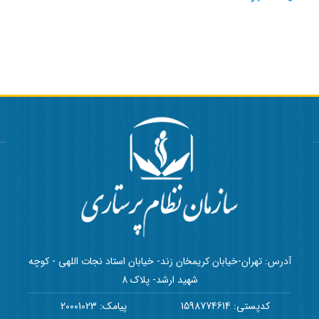
آدرس: تهران-خیابان کریمخان زند- خیابان استاد نجات اللهی - کوچه
شهید ارشد- پلاک 8
کدپستی: 1598774614
پیامک: 20001023