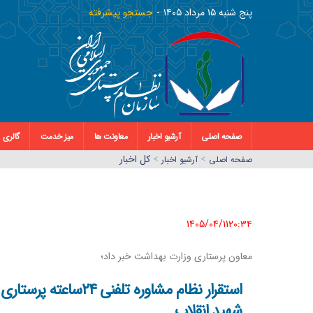
پنج شنبه ١٥ مرداد ١٤٠٥
جستجو پیشرفته
صفحه اصلی
آرشیو اخبار
معاونت ها
میز خدمت
گالری
>
>
کل اخبار
صفحه اصلي
آرشیو اخبار
1405/04/11٢٠:٣٤
معاون پرستاری وزارت بهداشت خبر داد؛
شهید انقلاب