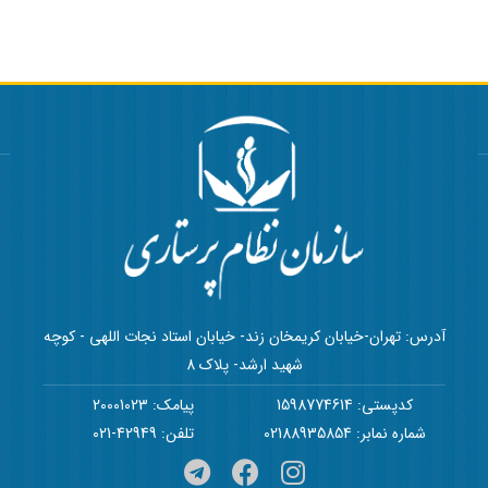
آدرس: تهران-خیابان کریمخان زند- خیابان استاد نجات اللهی - کوچه
شهید ارشد- پلاک 8
کدپستی: 1598774614
پیامک: 20001023
شماره نمابر: 02188935854
تلفن: 42949-021