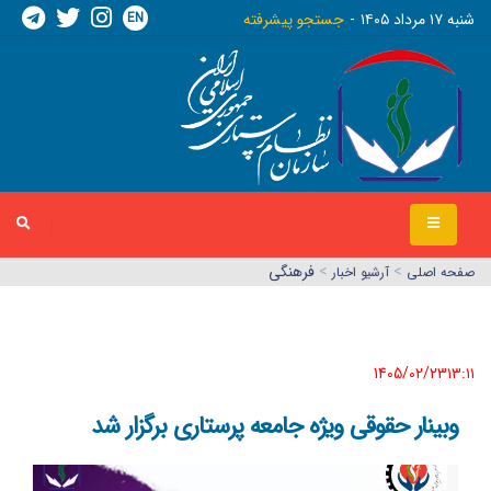
EN
شنبه ١٧ مرداد ١٤٠٥
جستجو پیشرفته
>
>
فرهنگی
صفحه اصلي
آرشیو اخبار
1405/02/23١٣:١١
وبینار حقوقی ویژه جامعه پرستاری برگزار شد