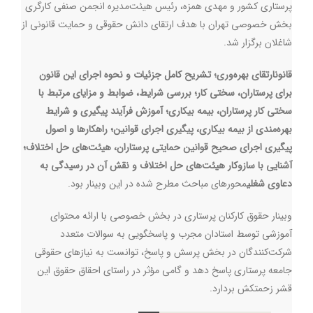
پرستاری کشور و مهدی همزه، رئیس هیئت‌مدیره انجمن صنفی کارگری
بخش خصوصی تهران با هدف ارتقای دانش حقوقی و حمایت قانونی از
شاغلان برگزار شد.
قانون
ارتقا
ی بهره‌وری؛ تشریح کامل جزئیات و نحوه اجرای این قانون
برای پرستاران،
سخت
ی کار؛ بررسی شرایط، ضوابط و مزایای مرتبط با
سختی کار پرستاران،
ب
یمه بیکاری؛ آموزش فرآیند پیگیری و شرایط
بهره‌مندی از بیمه بیکاری،
پ
یگیری اجرای قوانین؛ راهکارها و اصول
پیگیری اجرای صحیح قوانین حمایتی پرستاران،
ه
یئت‌های حل اختلاف؛
آشنایی با سازوکار هیئت‌های حل اختلاف و نقش آن در رسیدگی به
دعاوی شغلی
محورهای مباحث مطرح شده در این وبینار بود.
وبینار حقوق کارکنان پرستاری در بخش خصوصی با ارائه محتوای
آموزشی توسط استادان مجرب و پاسخگویی به سوالات متعدد
شرکت‌کنندگان در بخش پرسش و پاسخ، توانست به نیازهای حقوقی
جامعه پرستاری پاسخ دهد و گامی مؤثر در راستای احقاق حقوق این
قشر زحمتکش بردارد.