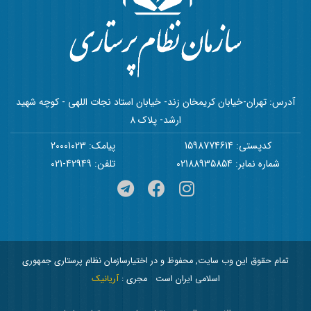
آدرس: تهران-خیابان کریمخان زند- خیابان استاد نجات اللهی - کوچه شهید
ارشد- پلاک 8
کدپستی: 1598774614
پیامک: 20001023
شماره نمابر: 02188935854
تلفن: 42949-021
تمام حقوق این وب سایت, محفوظ و در اختیارسازمان نظام پرستاری جمهوری
اسلامی ایران است
مجری :
آریانیک