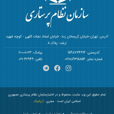
آدرس: تهران-خیابان کریمخان زند- خیابان استاد نجات اللهی - کوچه شهید
ارشد- پلاک 8
کدپستی: 1598774614
پیامک: 20001023
شماره نمابر: 02188935854
تلفن: 42949-021
تمام حقوق این وب سایت, محفوظ و در اختیارسازمان نظام پرستاری جمهوری
اسلامی ایران است
مجری :
آریانیک