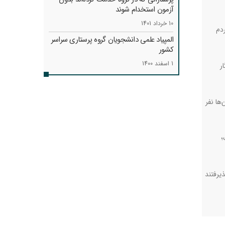
آزمون استخدام شوند
10 خرداد 1401
ردم
المپیاد علمی دانشجویان گروه پرستاری سراسر
کشور
1 اسفند 1400
ر
ها نفر
؛
یرفتند