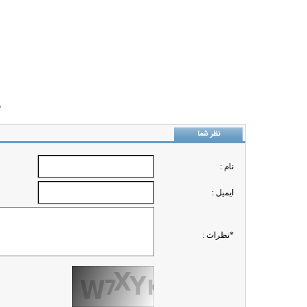
ب
نظر شما
نام :
ايميل :
*نظرات :