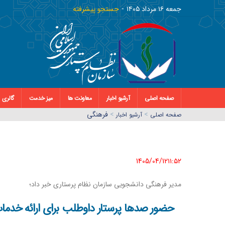
جمعه ١٦ مرداد ١٤٠٥
جستجو پیشرفته
صفحه اصلی
آرشیو اخبار
معاونت ها
میز خدمت
گالری
>
>
فرهنگی
صفحه اصلي
آرشیو اخبار
1405/04/12١١:٥٢
مدیر فرهنگی دانشجویی سازمان نظام پرستاری خبر داد؛
حضور صدها پرستار داوطلب برای ارائه خدمات