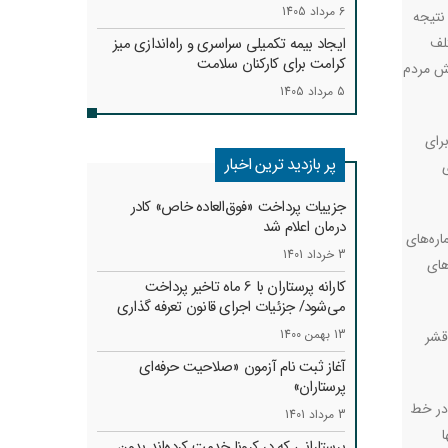
6 مرداد 1405
نتیجه
لف
ایجاد بیمه تکمیلی سراسری و راه‌اندازی میز
کرامت برای کارکنان سلامت
مش مردم
5 مرداد 1405
رای
پر بازدید ترین اخبار
ی
جزییات پرداخت «فوق‌العاده خاص» کادر
درمان اعلام شد
اعته فعال خواهد بود. شماره‌های
3 خرداد 1401
های
کارانه‌ پرستاران با 6 ماه تاخیر پرداخت
می‌شود/ جزئیات اجرای قانون تعرفه گذاری
13 بهمن 1400
قشر
آغاز ثبت نام آزمون «صلاحیت حرفه‌ای
پرستاران»
 در خط
3 مرداد 1401
پرستارانی که در کرونا خدمت کرد‌ه‌اند بدون