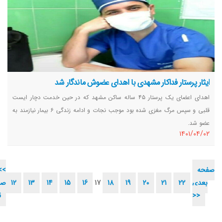
ایثار پرستار فداکار مشهدی با اهدای عضوش ماندگار شد
اهدای اعضای یک پرستار ۴۵ ساله ساکن مشهد که در حین خدمت دچار ایست
قلبی و سپس مرگ مغزی شده بود موجب نجات و ادامه زندگی ۶ بیمار نیازمند به
عضو شد.
١٤٠١/٠٤/٠٢
صفحه
<<
بعدی
22
21
20
19
18
17
16
15
14
13
12
صف
>>
ق