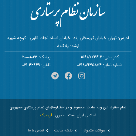
آدرس: تهران-خیابان کریمخان زند- خیابان استاد نجات اللهی - کوچه شهید
ارشد- پلاک 8
کدپستی: 1598774614
پیامک: 20001023
شماره نمابر: 02188935854
تلفن: 42949-021
تمام حقوق این وب سایت, محفوظ و در اختیارسازمان نظام پرستاری جمهوری
اسلامی ایران است
مجری :
آریانیک
سوالات متدوال
نقشه سایت
تماس با ما