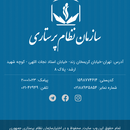
آدرس: تهران-خیابان کریمخان زند- خیابان استاد نجات اللهی - کوچه شهید
ارشد- پلاک 8
کدپستی: 1598774614
پیامک: 20001023
شماره نمابر: 02188935854
تلفن: 42949-021
تمام حقوق این وب سایت, محفوظ و در اختیارسازمان نظام پرستاری جمهوری