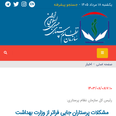
EN
يکشنبه ١٨ مرداد ١٤٠٥
جستجو پیشرفته
>
اخبار
صفحه اصلي
1403/08/08١٧:١٠
رئیس کل سازمان نظام پرستاری:
مشکلات پرستاران جایی فراتر از وزارت بهداشت