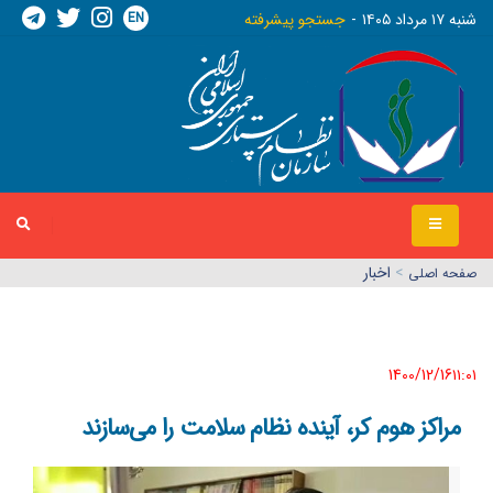
EN
شنبه ١٧ مرداد ١٤٠٥
جستجو پیشرفته
>
اخبار
صفحه اصلي
1400/12/16١١:٠١
مراکز هوم کر، آینده نظام سلامت را می‌سازند