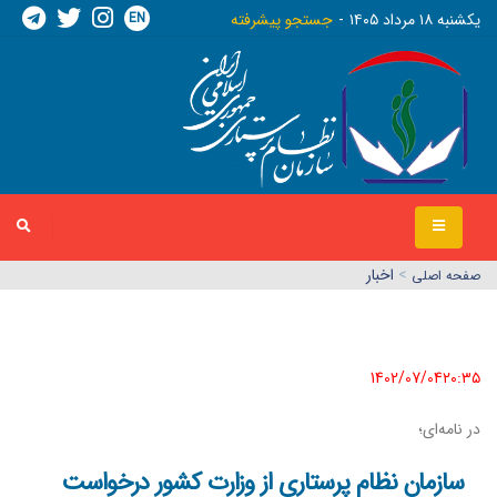
EN
يکشنبه ١٨ مرداد ١٤٠٥
جستجو پیشرفته
>
اخبار
صفحه اصلي
1402/07/04٢٠:٣٥
در نامه‌ای؛
سازمان نظام پرستاری از وزارت کشور درخواست