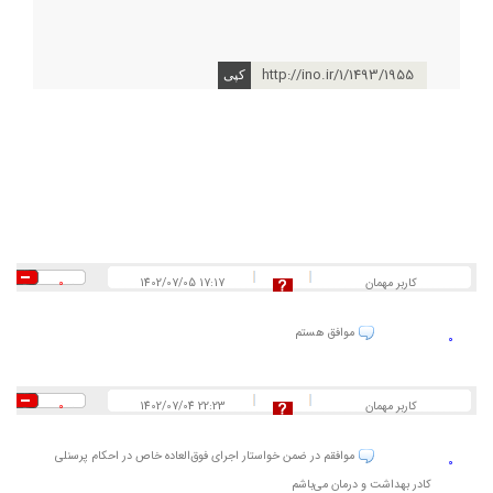
http://ino.ir/1/1493/1955
کاربر مهمان
1402/07/05 17:17
0
موافق هستم
0
کاربر مهمان
1402/07/04 22:23
0
موافقم در ضمن خواستار اجرای فوق‌العاده خاص در احکام پرسنلی
0
کادر بهداشت و درمان می‌باشم