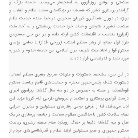
سلامتی و توفیق روزافزون به استحضار می‌رساند، جامعه بزرگ و
گرانقدر پرستاری کشور که همیشه در بزنگاه‌های سخت نظام و انقلاب و
بویژه در دوران همه‌گیری کرونای منحوس در خط مقدم خدمت نظام
سلامت کشور با نثارجان و ‌حیات خود خدمات پرمشقتی را به آحاد ملت
(ایران) متناسب با اقتضائات کشور ارائه داده و در این بین مسئولین
طراز اول نظام، از رهبر معظم انقلاب (روحی فداه) تا تمامی رؤسای
محترم قوا و آحاد ملت شریف ایران اسلامی این جامعه خدوم را همواره
مورد تفقد و قدرشناسی قرار داده‌اند.
در این بین، مشخصا دستورات و منویات صریح رهبری معظم انقلاب،
دستورات شفاف رئیس‌جمهور محترم و حمایت‌های قاطع ریاست محترم
قوه‌قضائیه و مقننه به خصوص در دو سه سال گذشته پیرامون اجرای
درست قوانین پرستاری و استخدام نیروهای طرحی ایام کرونا مؤید این
ادعا می‌باشد، اما از طرفی برخی رفتارهای مسئولین و مدیران اجرایی
نظام سلامت کشور با مدافعین مظلوم سلامت و جامعه پرستاری در یک
سال و نیم گذشته دقیقا بر خلاف رویکرد مقام معظم رهبری، ریاست
محترم جمهوری و سایر مسئولین ارشد نظام و قدرشناسی‌های مردم از