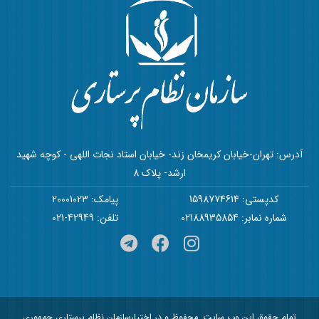
آدرس: تهران-خیابان کریمخان زند- خیابان استاد نجات اللهی - کوچه شهید
ارشد- پلاک 8
کدپستی: 1598774614
پیامک: 20001023
شماره نمابر: 02188935854
تلفن: 42949-021
تمام حقوق این وب سایت, محفوظ و در اختیارسازمان نظام پرستاری جمهوری