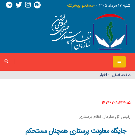
EN
شنبه ١٧ مرداد ١٤٠٥
جستجو پیشرفته
>
اخبار
صفحه اصلي
1404/02/02١٣:٠٥
رئیس کل سازمان نظام پرستاری:
جایگاه معاونت پرستاری همچنان مستحکم