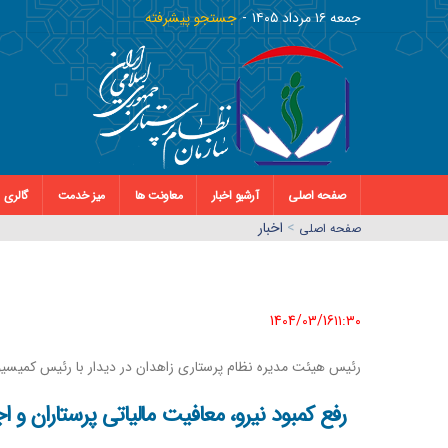
جمعه ١٦ مرداد ١٤٠٥
جستجو پیشرفته
صفحه اصلی
آرشیو اخبار
معاونت ها
میز خدمت
گالری
>
اخبار
صفحه اصلي
1404/03/16١١:٣٠
رئیس هیئت مدیره نظام پرستاری زاهدان در دیدار با رئیس کمی
رفع کمبود نیرو، معافیت مالیاتی پرستاران و اج