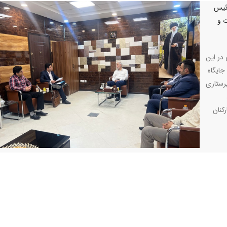
رئیس
 و
در این
جایگاه
رستاری
کنان