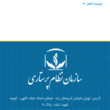
لیست اخبار >>
آدرس: تهران-خیابان کریمخان زند- خیابان استاد نجات اللهی - کوچه
شهید ارشد- پلاک 8