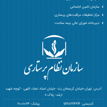
سازمان تامین اجتماعی
مرکز تحقیقات مراقبت‌های پرستاری
دبیرخانه شورای عالی بیمه سلامت
آدرس: تهران-خیابان کریمخان زند- خیابان استاد نجات اللهی - کوچه شهید
ارشد- پلاک 8
کدپستی: 1598774614
پیامک: 20001023