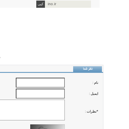
ino.ir
ب
نظر شما
نام :
ايميل :
*نظرات :