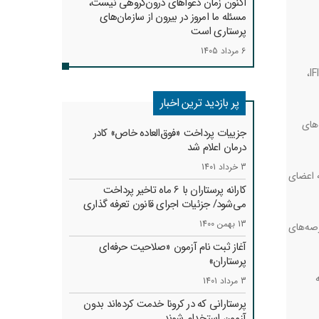
اکنون زمان دعواهای درون‌گروهی نیست،
مسئله ما امروز در بیرون از سازمان‌های
پرستاری است
6 مرداد 1405
،
IF
پر بازدید ترین اخبار
های
جزییات پرداخت «فوق‌العاده خاص» کادر
درمان اعلام شد
3 خرداد 1401
ه اعضای
کارانه‌ پرستاران با 6 ماه تاخیر پرداخت
می‌شود/ جزئیات اجرای قانون تعرفه گذاری
13 بهمن 1400
رصه‌های
آغاز ثبت نام آزمون «صلاحیت حرفه‌ای
پرستاران»
3 مرداد 1401
پرستارانی که در کرونا خدمت کرد‌ه‌اند بدون
آزمون استخدام شوند