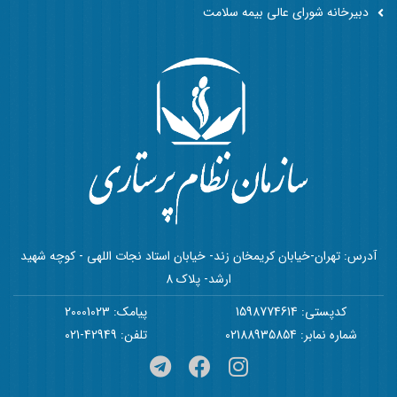
دبیرخانه شورای عالی بیمه سلامت
آدرس: تهران-خیابان کریمخان زند- خیابان استاد نجات اللهی - کوچه شهید
ارشد- پلاک 8
کدپستی: 1598774614
پیامک: 20001023
شماره نمابر: 02188935854
تلفن: 42949-021