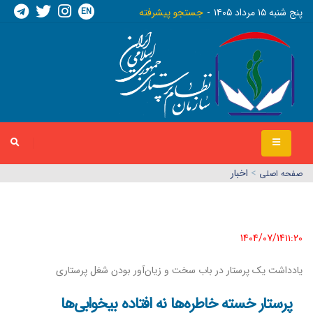
EN
پنج شنبه ١٥ مرداد ١٤٠٥
جستجو پیشرفته
>
اخبار
صفحه اصلي
1404/07/14١١:٢٠
یادداشت یک پرستار در باب سخت و زیان‌آور بودن شغل پرستاری
پرستار خسته خاطره‌ها نه افتاده بیخوابی‌ها