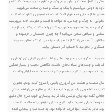
وقتی از شغل سخت و زیان‌آور می‌گوییم منظور ما این نیست که ناوَه و
تاوَه به دوش می‌کشیم یا پتک بر سنگ و سندان سخت می‌کوبیم.
منظور ما از سختی نه حقوق اندک است، نه تبعیض و تفاوت، نه شب
نخوابی، نه چرک و چندش، نه مواجه با آبسه و عفونت. لابد می‌پرسید
اگر این مصیبت‌ها خوی و خون پرستاران را خسته نمی‌کند پس از چه
سختی و سیاهی سخن می‌رانید؟ چه چیزی جسمتان را فرسوده و
جانتان را آلوده می‌کند؟ از کدام زیان‌ حرف می‌زنید؟ داستان خدیجه
عسگری را بخوانید تا حساب کار دستتان بیاید.
خدیجه عسگری بیمار من بود. مثل بیشتر دختران شرقی تن ترکه‌ای و
قد بلند و چشم‌های سیاه نافذی داشت. نگاهش نجیب و بسیار غمگین
بود. کم حرف، پر از شرم و شعور چنان که خصلت همه ایلیاتی‌هاست.
سال شصت و هشت من کارورزی بالینی را شروع کرده بودم. بعنوان
تکلیف دانشجویی باید برای خدیجه فرآیند پرستاری می‌نوشتم. خانم
جلالی گفته بود برای نوشتن یک فرآیند پرستاری خوب شرح حال دقیق
و درست خیلی اهمیت دارد. شرح حالش دقیقن یادم مانده. 19 ساله
بود. مادر نداشت. تنها فرزند خانواده بود. به علت تب و بیحالی آمده