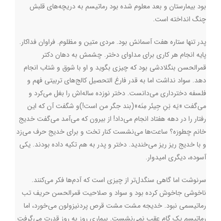
بود بیمارستان و بعد معلوم شده بود رماتیسم به دریچه‌های قلبش
چنگ انداخته است.
پدر تنها ستاره هفت آسمانش بود. مردی متین و مظلوم. فراوان فداکار.
پایه انجام هر کاری برای مداوای دختر. چشمش به دهان دکتر
قمرالحسن بنگلادشی بود که چیزی بگوید و او با شوق و شتاب انجام
دهد. سواد نداشت اما به قدر فارغ التحصیل کالج‌های تربیتی فهم و
فلسفه دخترداری می‌دانست. دختر نوزده ساله‌اش را بغل می‌کرد و
می‌گفت «یَه بَنِ جِیئَر مِنَه»(بند جگر من است!)و شگفت آن که این
رفتار را در دهه هفتاد انجام می‌داد! از بیرون که می‌آمد می‌گفت خدیج
خانم چطورَه؟ ساعت‌ها می‌نشست کنار تخت و برای خدیج حرف می‌زد
و با خدیج ریز ریز می‌خندید. دختر و پدر به هم تکیه داده بودند. یکی
آسوده، دیگری امیدوار
.
سرنوشت اما گاهی سنگدل‌تر از چیزی است که آدم‌ها فکر می‌کنند.
ناخوشی جاخوش کرده بود و سواد و صلاحیت قمرالحسن حریف تب
رماتیسمی نبود. خدیجه مشت مشت قرص پردنیزولون می‌خورد، اما
رماتیسم یک گام عقب نمی‌نشست. بیماری روز به روز قدرت می‌گرفت