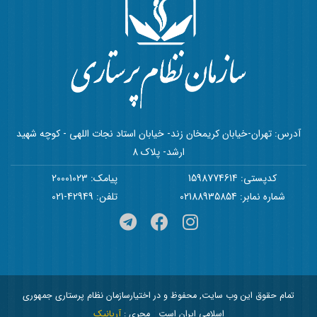
آدرس: تهران-خیابان کریمخان زند- خیابان استاد نجات اللهی - کوچه شهید
ارشد- پلاک 8
کدپستی: 1598774614
پیامک: 20001023
شماره نمابر: 02188935854
تلفن: 42949-021
تمام حقوق این وب سایت, محفوظ و در اختیارسازمان نظام پرستاری جمهوری
اسلامی ایران است
مجری :
آریانیک