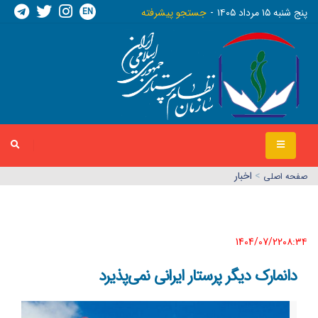
EN
پنج شنبه ١٥ مرداد ١٤٠٥
جستجو پیشرفته
>
اخبار
صفحه اصلي
1404/07/22٠٨:٣٤
دانمارک دیگر پرستار ایرانی نمی‌پذیرد