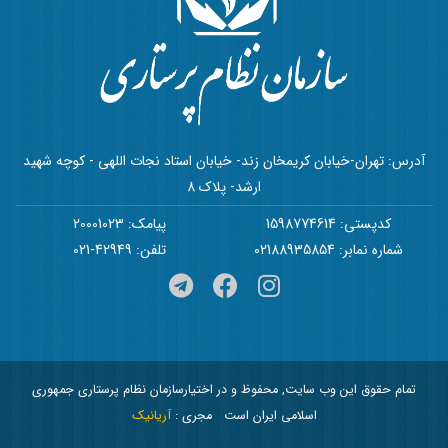
آدرس: تهران-خیابان کریمخان زند- خیابان استاد نجات اللهی - کوچه شهید
ارشد- پلاک 8
کدپستی: 1598774614
پیامک: 20001023
شماره نمابر: 02188935854
تلفن: 42949-021
تمام حقوق این وب سایت, محفوظ و در اختیارسازمان نظام پرستاری جمهوری
اسلامی ایران است
مجری :
آریانیک