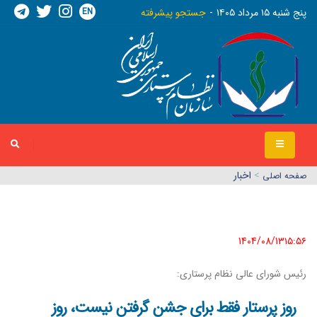
EN
پنج شنبه ١٥ مرداد ١٤٠٥
جستجو پیشرفته
>
اخبار
صفحه اصلي
1404/08/13١٥:٥٦
رئیس شورای عالی نظام پرستاری:
روز پرستار فقط برای جشن گرفتن نیست، روز