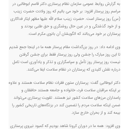
به گزارش روابط عمومی سازمان نظام پرستاری دکتر قاسم ابوطالبی در
مراسم روز پرستار افزود: بر خود می بالیم که روز ولادت حضرت زینب
(س) روز پرستار است. حضرت زینب سلام الله علیها مظهر ایثار فداکاری
و از خود گذشتگی و در عین حال روشنگری و حق طلبی بودند و
پرستاران بر خود می‌بالند که الگویشان آن بانوی مکرم است.
وی ادامه داد: در روز بزرگداشت مقام پرستار همه ما در اینجا جمع شدیم
تا این روز مبارک را جشن ولی روز پرستار فقط برای جشن گرفتن
نیست روز پرستار روز تأمل و سپاسگزاری و تذکر و یادآوری است تامل
درباره نقش کلیدی که پرستاران در نظام سلامت ایفا می‌کنند.
دکتر ابوطالبی گفت: پرستاران ستون فقرات نظام سلامت هستند و علاوه
بر اینکه مراقبان سلامت فرد، خانواده و جامعه هستند حافظان و
پاسداران مرزهای سلامت کشور نیز هستند. تقویت پرستاری می‌تواند
ضمن اینکه سلامت مردم را تضمین کند در بزنگاه‌
های تاریخی کشور را
بیمه کند و از بحران خارج سازد.
وی افزود: همه ما در دوران کرونا شاهد بودیم که کمبود نیروی پرستاری