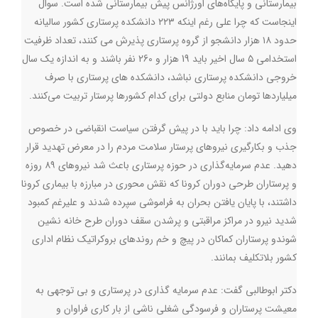
بیمارستانی و پایگاه‌های اورژانس پیش بیمارستانی شده است. سوال
اینجاست که چرا علی رغم اینکه ۲۲۳ دانشکده پرستاری کشور سالیانه
حدود ۱۸ هزار دانشجو از گروه پرستاری پذیرش می‌ کنند، تعداد ظرفیت
استخدامی ۵ سال اخیر باید 19 هزار و 260 نفر باشند و به اندازه یک سال
خروجی دانشکده پرستاری نباشد، دانشکده های پرستاری با صرف
میلیاردها تومان منابع دولتی برای کدام کشورها پرستار تربیت می‌کنند.
وی ادامه داد: چرا باید با در پیش گرفتن سیاست انقباضی در خصوص
جذب و بکارگیری نیروهای پرستار سلامت مردم را در معرض تهدید قرار
دهید. عدم سرمایه‌گذاری در حوزه پرستاری باعث شد نیروهای ۸۹ روزه
و پرستاران طرحی دوران کرونا که نقش محوری در مبارزه با بیماری کرونا
داشتند، با پایان یافتن بحران به فراموشی سپرده شدند و علیرغم کمبود
شدید نیرو در مراکز مراقبتی و پرشدن سقف دوران طرح خانه نشین
شوندو پرستاران کماکان در پیچ و خم روندهای بروکراتیک نظام اداری
کشور بلاتکلیف بمانند.
دکتر ابوطالبی گفت: عدم سرمایه گذاری در پرستاری و بی توجهی به
معیشت پرستاران و فرسودگی شغلی ناشی از بار کاری فراوان و