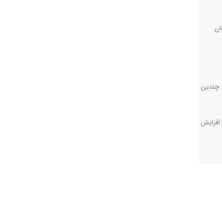
ان
 چندین
 افزایش