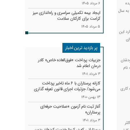
ده
6 مرداد 1405
وضعیت مطلوب‌تری نسبت به سال
ایجاد بیمه تکمیلی سراسری و راه‌اندازی میز
کرامت برای کارکنان سلامت
5 مرداد 1405
د این
ای
پر بازدید ترین اخبار
جزییات پرداخت «فوق‌العاده خاص» کادر
ودشان
درمان اعلام شد
 نام
3 خرداد 1401
کارانه‌ پرستاران با 6 ماه تاخیر پرداخت
 کاری
می‌شود/ جزئیات اجرای قانون تعرفه گذاری
13 بهمن 1400
آغاز ثبت نام آزمون «صلاحیت حرفه‌ای
پرستاران»
3 مرداد 1401
کثر
پرستارانی که در کرونا خدمت کرد‌ه‌اند بدون