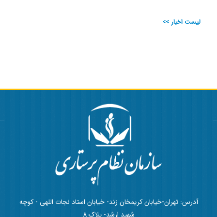
لیست اخبار >>
آدرس: تهران-خیابان کریمخان زند- خیابان استاد نجات اللهی - کوچه
شهید ارشد- پلاک 8