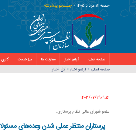
جمعه ١٦ مرداد ١٤٠٥
جستجو پیشرفته
صفحه اصلی
آرشیو اخبار
معاونت ها
میز خدمت
گالری
>
>
کل اخبار
صفحه اصلي
آرشیو اخبار
1403/07/29٠٩:٥١
عضو شورای عالی نظام پرستاری:
پرستاران منتظر عملی شدن وعده‌های مسئولان