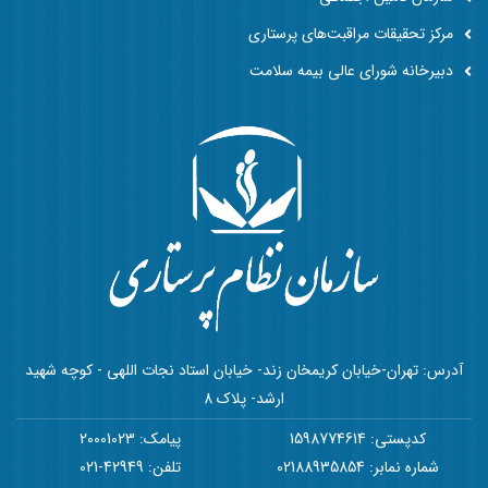
مرکز تحقیقات مراقبت‌های پرستاری
دبیرخانه شورای عالی بیمه سلامت
آدرس: تهران-خیابان کریمخان زند- خیابان استاد نجات اللهی - کوچه شهید
ارشد- پلاک 8
کدپستی: 1598774614
پیامک: 20001023
شماره نمابر: 02188935854
تلفن: 42949-021