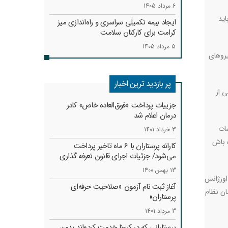
6 مرداد 1405
اید
ایجاد بیمه تکمیلی سراسری و راه‌اندازی میز
کرامت برای کارکنان سلامت
5 مرداد 1405
یروهای
پر بازدید ترین اخبار
 از
جزییات پرداخت «فوق‌العاده خاص» کادر
درمان اعلام شد
سات
3 خرداد 1401
ه باش
کارانه‌ پرستاران با 6 ماه تاخیر پرداخت
می‌شود/ جزئیات اجرای قانون تعرفه گذاری
13 بهمن 1400
اورژانس
آغاز ثبت نام آزمون «صلاحیت حرفه‌ای
ان نظام
پرستاران»
3 مرداد 1401
پرستارانی که در کرونا خدمت کرد‌ه‌اند بدون