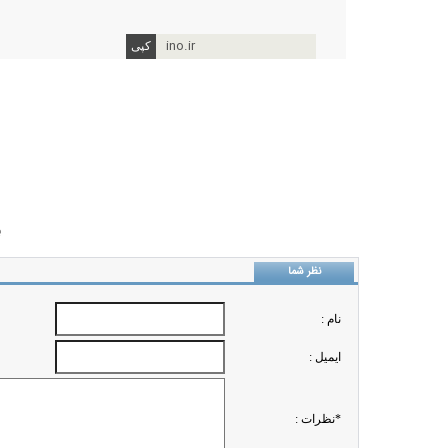
ino.ir
ب
نظر شما
نام :
ايميل :
*نظرات :