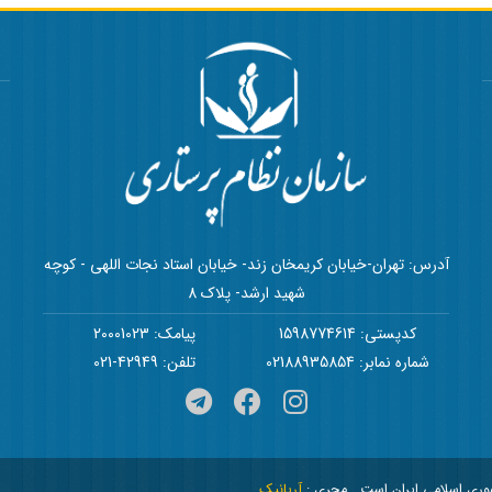
آدرس: تهران-خیابان کریمخان زند- خیابان استاد نجات اللهی - کوچه
شهید ارشد- پلاک 8
کدپستی: 1598774614
پیامک: 20001023
شماره نمابر: 02188935854
تلفن: 42949-021
هوری اسلامی ایران است
مجری :
آریانیک