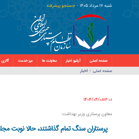
شنبه ١٧ مرداد ١٤٠٥
جستجو پیشرفته
صفحه اصلی
آرشیو اخبار
معاونت ها
میز خدمت
گالری
>
اخبار
صفحه اصلي
1404/04/08١٤:٠١
معاون پرستاری وزیر بهداشت:
پرستاران سنگ تمام گذاشتند، حالا نوبت مج