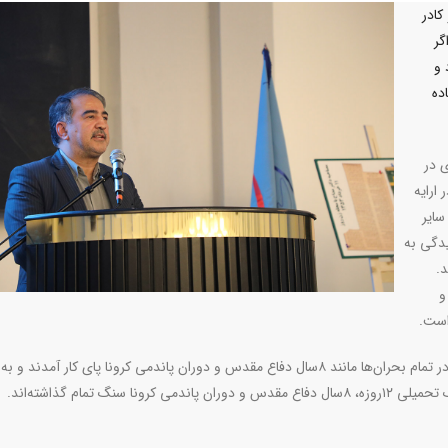
کادر
گر
 و
ده
 در
تحمیلی در ارایه
سایر
یدگی به
د.
و
است
.
وی ادامه داد: دومین جنگ تحمیلی را تجربه کردیم. کادر درمان در تمام بحران‌ها مانند ۸سال دفاع مقدس و دوران پاندمی کرونا پای کار آمد
گ تمام گذاشته‌اند
.