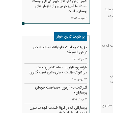
اکنون زمان دعواهای درون‌گروهی نیست،
مسئله ما امروز در بیرون از سازمان‌های
ها را
پرستاری است
ردم
6 مرداد 1405
پر بازدید ترین اخبار
ت که نه
جزییات پرداخت «فوق‌العاده خاص» کادر
درمان اعلام شد
3 خرداد 1401
کارانه‌ پرستاران با 6 ماه تاخیر پرداخت
می‌شود/ جزئیات اجرای قانون تعرفه گذاری
ض
13 بهمن 1400
ند
.
آغاز ثبت نام آزمون «صلاحیت حرفه‌ای
پرستاران»
3 مرداد 1401
ا مجروح
پرستارانی که در کرونا خدمت کرد‌ه‌اند بدون
آزمون استخدام شوند