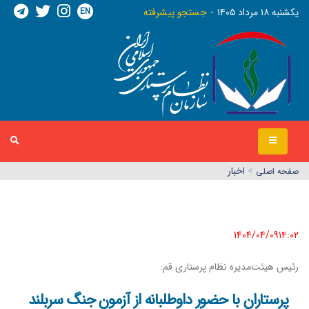
EN
يکشنبه ١٨ مرداد ١٤٠٥
جستجو پیشرفته
>
اخبار
صفحه اصلي
1404/04/09١٤:٠٢
رئیس‌ هیئت‌مدیره نظام پرستاری قم:
پرستاران با حضور داوطلبانه از آزمون جنگ سربلند