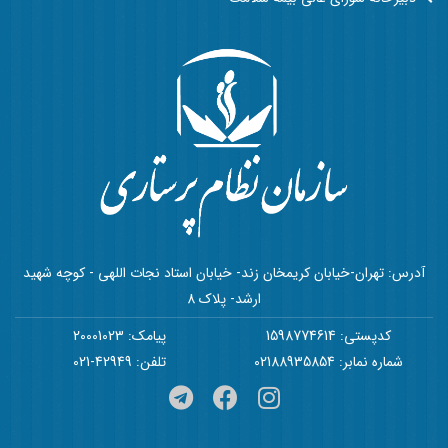
آدرس: تهران-خیابان کریمخان زند- خیابان استاد نجات اللهی - کوچه شهید
ارشد- پلاک 8
کدپستی: 1598774614
پیامک: 20001023
شماره نمابر: 02188935854
تلفن: 42949-021